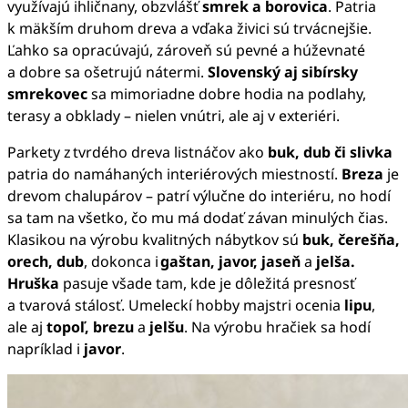
využívajú ihličnany, obzvlášť
smrek a borovica
. Patria
k mäkším druhom dreva a vďaka živici sú trvácnejšie.
Ľahko sa opracúvajú, zároveň sú pevné a húževnaté
a dobre sa ošetrujú nátermi.
Slovenský aj sibírsky
smrekovec
sa mimoriadne dobre hodia na podlahy,
terasy a obklady – nielen vnútri, ale aj v exteriéri.
Parkety z tvrdého dreva listnáčov ako
buk, dub či slivka
patria do namáhaných interiérových miestností.
Breza
je
drevom chalupárov – patrí výlučne do interiéru, no hodí
sa tam na všetko, čo mu má dodať závan minulých čias.
Klasikou na výrobu kvalitných nábytkov sú
buk, čerešňa,
orech, dub
, dokonca i
gaštan, javor, jaseň
a
jelša.
Hruška
pasuje všade tam, kde je dôležitá presnosť
a tvarová stálosť. Umeleckí hobby majstri ocenia
lipu
,
ale aj
topoľ, brezu
a
jelšu
. Na výrobu hračiek sa hodí
napríklad i
javor
.