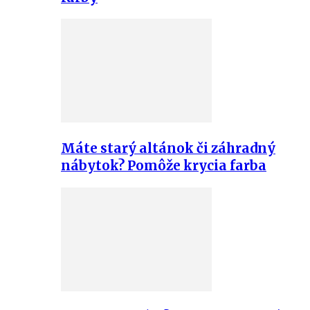
Máte starý altánok či záhradný
nábytok? Pomôže krycia farba