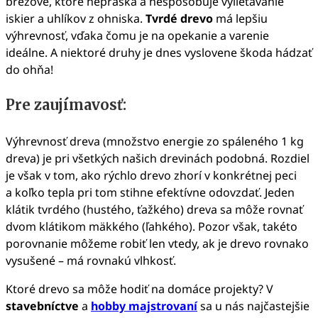
brezové, ktoré nepraská a nespôsobuje vylietavanie
iskier a uhlíkov z ohniska.
Tvrdé drevo
má lepšiu
výhrevnosť, vďaka čomu je na opekanie a varenie
ideálne. A niektoré druhy je dnes vyslovene škoda hádzať
do ohňa!
Pre zaujímavosť:
Výhrevnosť dreva (množstvo energie zo spáleného 1 kg
dreva) je pri všetkých našich drevinách podobná. Rozdiel
je však v tom, ako rýchlo drevo zhorí v konkrétnej peci
a koľko tepla pri tom stihne efektívne odovzdať. Jeden
klátik tvrdého (hustého, ťažkého) dreva sa môže rovnať
dvom klátikom mäkkého (ľahkého). Pozor však, takéto
porovnanie môžeme robiť len vtedy, ak je drevo rovnako
vysušené – má rovnakú vlhkosť.
Ktoré drevo sa môže hodiť na domáce projekty? V
stavebníctve
a
hobby majstrovaní
sa u nás najčastejšie