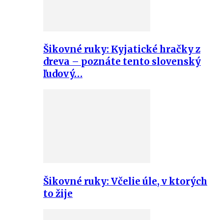
Šikovné ruky: Kyjatické hračky z
dreva – poznáte tento slovenský
ľudový…
Šikovné ruky: Včelie úle, v ktorých
to žije