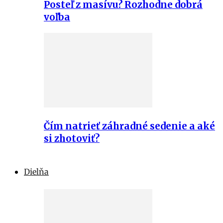
Posteľ z masívu? Rozhodne dobrá
voľba
Čím natrieť záhradné sedenie a aké
si zhotoviť?
Dielňa