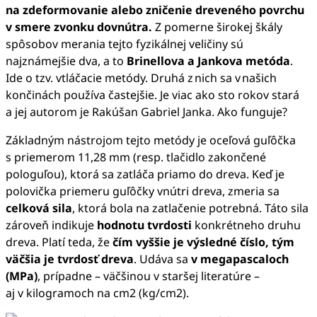
na zdeformovanie alebo zničenie dreveného povrchu
v smere zvonku dovnútra.
Z pomerne širokej škály
spôsobov merania tejto fyzikálnej veličiny sú
najznámejšie dva, a to
Brinellova a Jankova metóda
.
Ide o tzv. vtláčacie metódy. Druhá z nich sa v našich
končinách používa častejšie. Je viac ako sto rokov stará
a jej autorom je Rakúšan Gabriel Janka. Ako funguje?
Základným nástrojom tejto metódy je oceľová guľôčka
s priemerom 11,28 mm (resp. tlačidlo zakončené
pologuľou), ktorá sa zatláča priamo do dreva. Keď je
polovička priemeru guľôčky vnútri dreva, zmeria sa
celková sila
, ktorá bola na zatlačenie potrebná. Táto sila
zároveň indikuje
hodnotu tvrdosti
konkrétneho druhu
dreva. Platí teda, že
čím vyššie je výsledné číslo, tým
väčšia je tvrdosť dreva
. Udáva sa
v megapascaloch
(MPa)
, prípadne – väčšinou v staršej literatúre –
aj v kilogramoch na cm2 (kg/cm2).