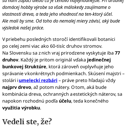
sa nám zapáči alebo čo je cenovo najvýhodnejšie. Pri drobnej
domácej hobby výrobe sa však málokedy zaujímame o
vlastnosti dreva, a teda jeho vhodnosť na ten-ktorý účel.
Ale mali by sme. Od toho do nemalej miery závisí, aký bude
výsledok našej práce.
V priebehu posledných storočí identifikovali botanici
po celej zemi viac ako 60-tisíc druhov stromov.
Na Slovensku sa z nich vraj prirodzene vyskytuje iba
77
druhov
. Každý je pritom originál vďaka
jedinečnej
bunkovej štruktúre
, ktorá zároveň ovplyvňuje jeho
správanie v konkrétnych podmienkach. Skúsení majstri –
stolári i
umeleckí rezbári
– práve preto hľadajú vždy
najprv drevo
, až potom nátery. O tom, aká bude
kombinácia dreva, ochranných a estetických náterov, sa
napokon rozhodnú podľa
účelu
, teda konečného
využitia výrobku
.
Vedeli ste, že?