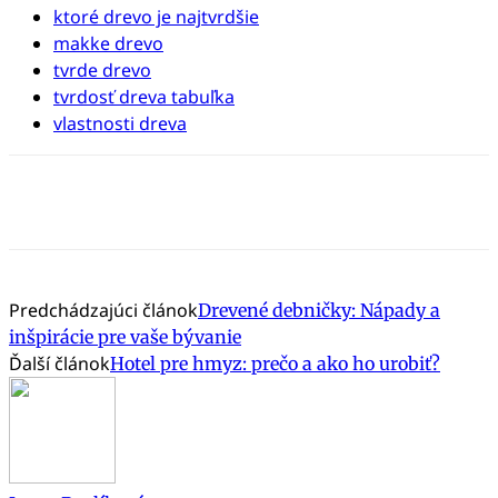
ktoré drevo je najtvrdšie
makke drevo
tvrde drevo
tvrdosť dreva tabuľka
vlastnosti dreva
Predchádzajúci článok
Drevené debničky: Nápady a
inšpirácie pre vaše bývanie
Ďalší článok
Hotel pre hmyz: prečo a ako ho urobiť?