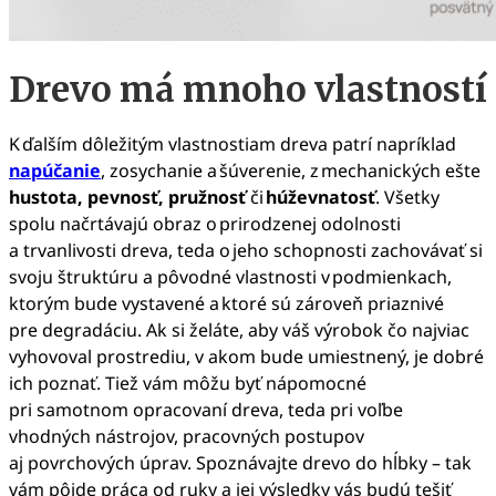
Drevo má mnoho vlastností
K ďalším dôležitým vlastnostiam dreva patrí napríklad
napúčanie
, zosychanie a šúverenie, z mechanických ešte
hustota, pevnosť, pružnosť
či
húževnatosť
. Všetky
spolu načrtávajú obraz o prirodzenej odolnosti
a trvanlivosti dreva, teda o jeho schopnosti zachovávať si
svoju štruktúru a pôvodné vlastnosti v podmienkach,
ktorým bude vystavené a ktoré sú zároveň priaznivé
pre degradáciu. Ak si želáte, aby váš výrobok čo najviac
vyhovoval prostrediu, v akom bude umiestnený, je dobré
ich poznať. Tiež vám môžu byť nápomocné
pri samotnom opracovaní dreva, teda pri voľbe
vhodných nástrojov, pracovných postupov
aj povrchových úprav. Spoznávajte drevo do hĺbky – tak
vám pôjde práca od ruky a jej výsledky vás budú tešiť