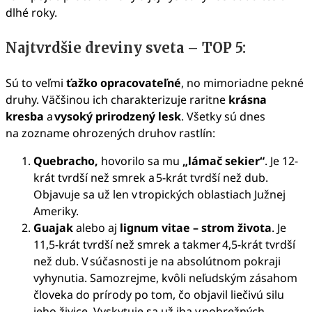
dlhé roky.
Najtvrdšie dreviny sveta – TOP 5:
Sú to veľmi
ťažko opracovateľné
, no mimoriadne pekné
druhy. Väčšinou ich charakterizuje raritne
krásna
kresba
a
vysoký prirodzený lesk
. Všetky sú dnes
na zozname ohrozených druhov rastlín:
Quebracho,
hovorilo sa mu
„lámač sekier“
. Je 12-
krát tvrdší než smrek a 5-krát tvrdší než dub.
Objavuje sa už len v tropických oblastiach Južnej
Ameriky.
Guajak
alebo aj
lignum vitae – strom života
. Je
11,5-krát tvrdší než smrek a takmer 4,5-krát tvrdší
než dub. V súčasnosti je na absolútnom pokraji
vyhynutia. Samozrejme, kvôli neľudským zásahom
človeka do prírody po tom, čo objavil liečivú silu
jeho živice. Vyskytuje sa už iba v pobrežných