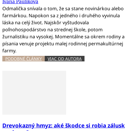
Ivana Paulíková
Odmalička snívala o tom, že sa stane novinárkou alebo
farmárkou. Napokon sa z jedného i druhého vyvinula
láska na celý život. Najskôr vyštudovala
poľnohospodárstvo na strednej škole, potom
žurnalistiku na vysokej. Momentálne sa okrem rodiny a
písania venuje projektu malej rodinnej permakultúrnej
farmy.
PODOBNÉ ČLÁNKY
VIAC OD AUTORA
Drevokazný hmyz: aké škodce si robia zálusk