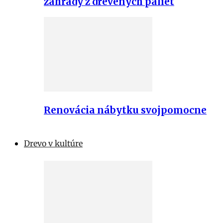
záhrady z drevených paliet
Renovácia nábytku svojpomocne
Drevo v kultúre