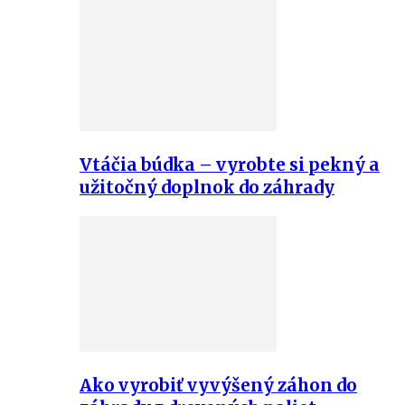
Vtáčia búdka – vyrobte si pekný a
užitočný doplnok do záhrady
Ako vyrobiť vyvýšený záhon do