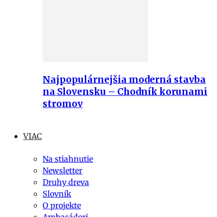
Najpopulárnejšia moderná stavba
na Slovensku – Chodník korunami
stromov
VIAC
Na stiahnutie
Newsletter
Druhy dreva
Slovník
O projekte
Ambasádori