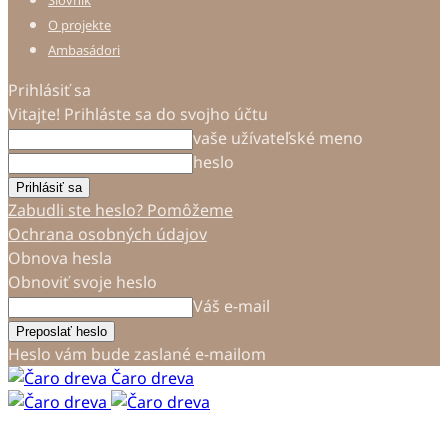
Slovník
O projekte
Ambasádori
Prihlásiť sa
Vitajte! Prihláste sa do svojho účtu
vaše užívateľské meno
heslo
Zabudli ste heslo? Pomôžeme
Ochrana osobných údajov
Obnova hesla
Obnoviť svoje heslo
Váš e-mail
Heslo vám bude zaslané e-mailom
Čaro dreva