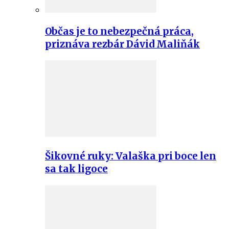
Občas je to nebezpečná práca,
priznáva rezbár Dávid Maliňák
Šikovné ruky: Valaška pri boce len
sa tak ligoce