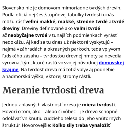
Slovensko nie je domovom mimoriadne tvrdých drevín.
Podľa oficiálnej šesťstupňovej tabuľky tvrdosti u nás
môžu rásť
veľmi mäkké, mäkké, stredne tvrdé
a
tvrdé
dreviny
. Dreviny definované ako
veľmi tvrdé
až
neobyčajne tvrdé
v tunajších podmienkach vyrásť
nedokážu. Aj keď sa tu dnes už niektoré vyskytujú –
najmä v záhradách a okrasných parkoch, teda vplyvom
ľudského zásahu – tvrdosťou drevnej hmoty sa nevedia
vyrovnať tým, ktoré rastú vo svojej pôvodnej
domovskej
krajine
. Na tvrdosť dreva má totiž vplyv aj podnebie
a nadmorská výška, v ktorej stromy rástli.
Meranie tvrdosti dreva
Jednou z hlavných vlastností dreva je
miera tvrdosti
.
Hovorí o tom, ako – alebo či vôbec – je drevo schopné
odolávať vniknutiu cudzieho telesa do jeho vnútorných
štruktúr. Hovorovejšie:
Koľko sily treba vynaložiť