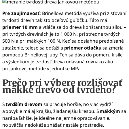
Pre zaujímavosť:
Brinellova metóda využíva pri zisťovaní
tvrdosti drevín takisto oceľovú guľôčku. Táto má
priemer 10 mm
a vtláča sa do dreva konštantnou silou –
pri tvrdých drevinách je to 1 000 N, pri stredne tvrdých
500 N a pri mäkkých 100 N. Keď sa dosiahne predpísané
zaťaženie, teleso sa odťaží a
priemer otlačku
sa zmeria
pomocou Brinellovej lupy. Ten sa dáva do pomeru k sile
a výsledkom je tvrdosť dreva udávaná rovnako ako
pri Jankovej metóde v jednotke MPa.
Prečo pri výbere rozlišovať
mäkké drevo od tvrdého?
S
tvrdším drevom
sa pracuje horšie, no viac vydrží
a obvykle má aj krajšiu, žiadanejšiu kresbu. S
mäkkým
sa
narába ľahšie, je ideálne na jemné opracovávanie,
no zväčša nedokáže znášať nestále prostredie.