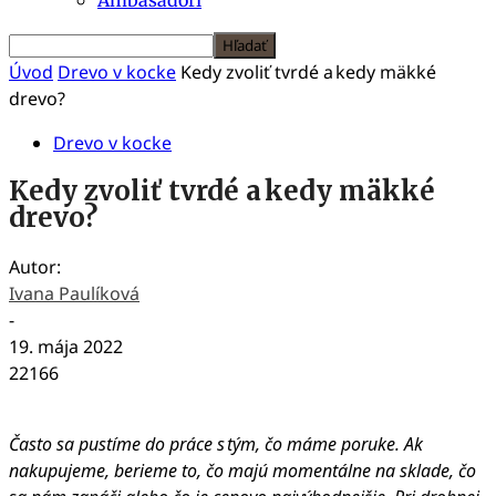
Úvod
Drevo v kocke
Kedy zvoliť tvrdé a kedy mäkké
drevo?
Drevo v kocke
Kedy zvoliť tvrdé a kedy mäkké
drevo?
Autor:
Ivana Paulíková
-
19. mája 2022
22166
Často sa pustíme do práce s tým, čo máme poruke. Ak
nakupujeme, berieme to, čo majú momentálne na sklade, čo