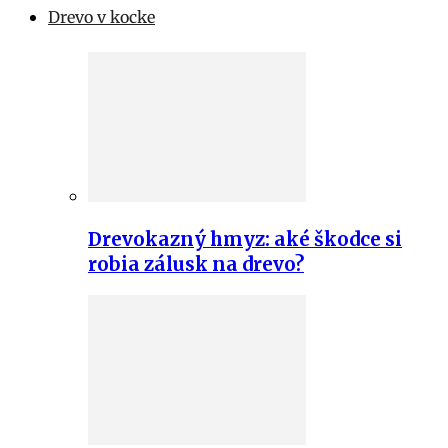
Drevo v kocke
Drevokazný hmyz: aké škodce si
robia zálusk na drevo?