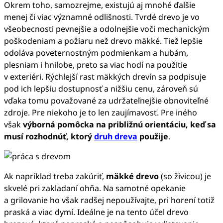
Okrem toho, samozrejme, existujú aj mnohé ďalšie
menej či viac významné odlišnosti. Tvrdé drevo je vo
všeobecnosti pevnejšie a odolnejšie voči mechanickým
poškodeniam a požiaru než drevo mäkké. Tiež lepšie
odoláva poveternostným podmienkam a hubám,
plesniam i hnilobe, preto sa viac hodí na použitie
v exteriéri. Rýchlejší rast mäkkých drevín sa podpisuje
pod ich lepšiu dostupnosť a nižšiu cenu, zároveň sú
vďaka tomu považované za udržateľnejšie obnoviteľné
zdroje. Pre niekoho je to len zaujímavosť. Pre iného
však
výborná pomôcka na približnú orientáciu, keď sa
musí rozhodnúť, ktorý
druh dreva
použije
.
Ak napríklad treba zakúriť,
mäkké drevo
(so živicou) je
skvelé pri zakladaní ohňa. Na samotné opekanie
a grilovanie ho však radšej nepoužívajte, pri horení totiž
praská a viac dymí. Ideálne je na tento účel drevo