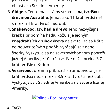
oblastiach Strednej Ameriky.
Gidgee.
Tento majestátny strom je
najtvrdšou
drevinou Austrálie
. Je viac ako 11-krát tvrdší než
smrek a 4-krát tvrdší než dub.
Snakewood,
tzv.
hadie drevo
. Jeho nezvyčajná
kresba pripomína hadiu kožu a je jedným
z najdrahších druhov dreva
na svete. Dá sa leštiť
do neuveriteľných podôb, vyrábajú sa z neho
šperky. Vyskytuje sa na severovýchodnom pobreží
Južnej Ameriky. Je 10-krát tvrdšie než smrek a 3,7-
krát tvrdšie než dub.
Verawood,
drevina príbuzná stromu života. Je 9-
krát tvrdšia než smrek a 3,5-krát tvrdšia než dub.
Vyskytuje sa v Strednej Amerike a na severe Južnej
Ameriky.
TAGY