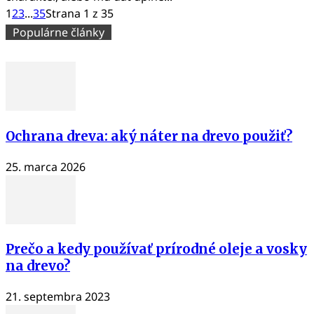
1
2
3
...
35
Strana 1 z 35
Populárne články
Ochrana dreva: aký náter na drevo použiť?
25. marca 2026
Prečo a kedy používať prírodné oleje a vosky
na drevo?
21. septembra 2023