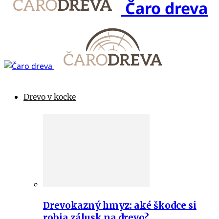
Čaro dreva
Drevo v kocke
Drevokazný hmyz: aké škodce si
robia zálusk na drevo?