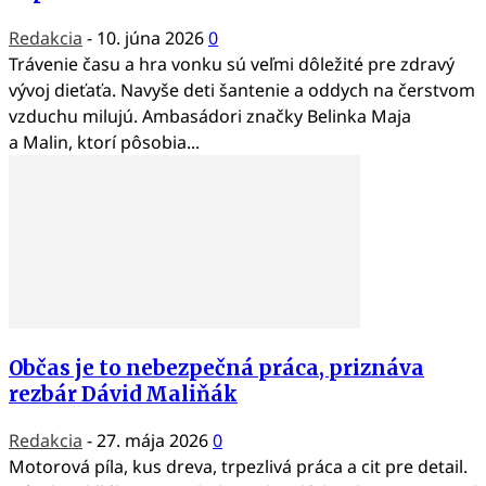
Redakcia
-
10. júna 2026
0
Trávenie času a hra vonku sú veľmi dôležité pre zdravý
vývoj dieťaťa. Navyše deti šantenie a oddych na čerstvom
vzduchu milujú. Ambasádori značky Belinka Maja
a Malin, ktorí pôsobia...
Občas je to nebezpečná práca, priznáva
rezbár Dávid Maliňák
Redakcia
-
27. mája 2026
0
Motorová píla, kus dreva, trpezlivá práca a cit pre detail.