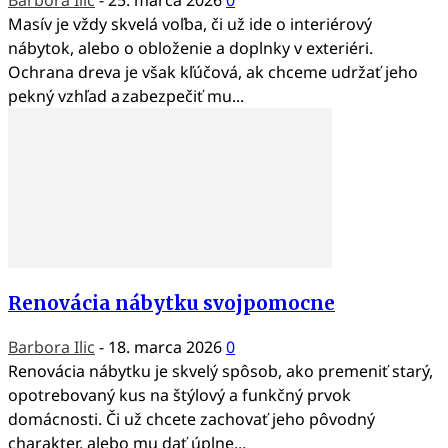
Masív je vždy skvelá voľba, či už ide o interiérový
nábytok, alebo o obloženie a doplnky v exteriéri.
Ochrana dreva je však kľúčová, ak chceme udržať jeho
pekný vzhľad a zabezpečiť mu...
Renovácia nábytku svojpomocne
Barbora Ilic
-
18. marca 2026
0
Renovácia nábytku je skvelý spôsob, ako premeniť starý,
opotrebovaný kus na štýlový a funkčný prvok
domácnosti. Či už chcete zachovať jeho pôvodný
charakter, alebo mu dať úplne...