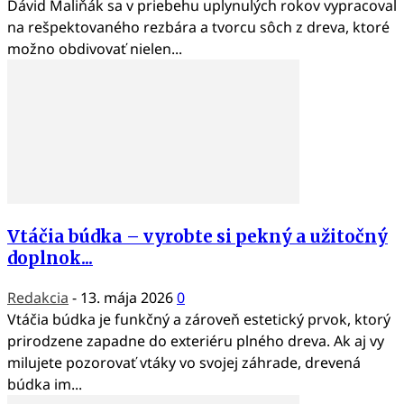
Dávid Maliňák sa v priebehu uplynulých rokov vypracoval
na rešpektovaného rezbára a tvorcu sôch z dreva, ktoré
možno obdivovať nielen...
Vtáčia búdka – vyrobte si pekný a užitočný
doplnok...
Redakcia
-
13. mája 2026
0
Vtáčia búdka je funkčný a zároveň estetický prvok, ktorý
prirodzene zapadne do exteriéru plného dreva. Ak aj vy
milujete pozorovať vtáky vo svojej záhrade, drevená
búdka im...