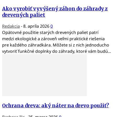
Ako vyrobiť vyvýšený záhon do záhrady z
drevených paliet
Redakcia
-
8. apríla 2026
0
Opätovné použitie starých drevených paliet patrí
medzi ekologické a zároveň veľmi praktické riešenia
pre každého záhradkára. Môžete si z nich jednoducho
vytvoriť funkčné doplnky do záhrady, ktoré vám budú...
Ochrana dreva: aký náter na drevo použiť?
Barbora Ilic
-
25. marca 2026
0