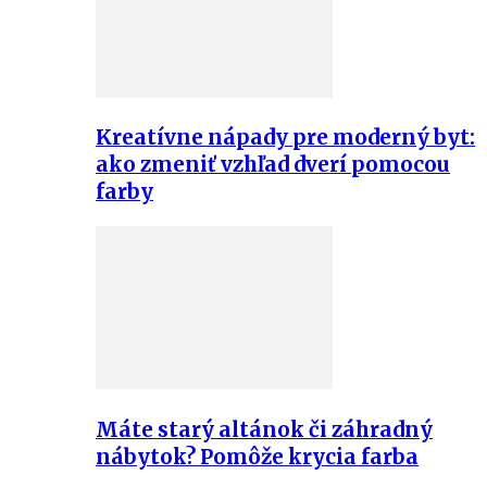
Kreatívne nápady pre moderný byt:
ako zmeniť vzhľad dverí pomocou
farby
Máte starý altánok či záhradný
nábytok? Pomôže krycia farba