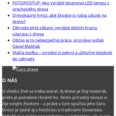
FOTOPOSTUP: Ako vyrobiť dizajnovú LED lampu z
orechového dreva
Drevokazný hmyz: aké škodce si robia zálusk na
drevo?
Záhrada plná zábavy: vyrobte deťom hraciu
súpravu z dreva
Občas je to nebezpečná práca, priznáva rezbár
Dávid Maliňák
Vtáčia búdka – vyrobte si pekný a užitočný doplnok
do záhrady
O NÁS
O všetko živé sa treba starať. Aj drevo je živý materiál,
preto je potrebné chrániť ho. Tento prírodný skvost si
žije svojím životom – a práve v tom spočíva jeho čaro.
Drevo je späté aj s históriou a tradíciami Slovenska.