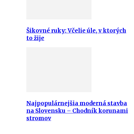
Šikovné ruky: Včelie úle, v ktorých
to žije
Najpopulárnejšia moderná stavba
na Slovensku – Chodník korunami
stromov