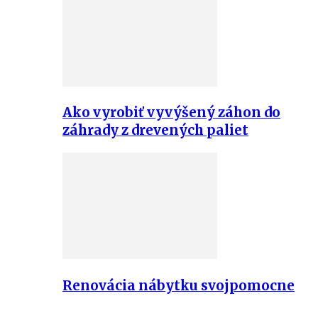
Ako vyrobiť vyvýšený záhon do
záhrady z drevených paliet
Renovácia nábytku svojpomocne