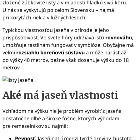
zložené zúbkovité listy a v mladosti hladkú sivú kôru.
U nás sa vyskytujú po celom Slovensku – najmä
pri korytách riek a v lužných lesoch.
Typickou vlastnosťou jaseňa v prírode je jeho
prispôsobivosť. Vo svete flóry udržiava istú
rovnováhu
,
umožňuje rastlinám fungovať v symbióze. Obyčajne má
veľmi
rozsiahlu koreňovú sústavu
a môže narásť až
do výšky 40 metrov, bežne však dosahuje výšku do 18
metrov.
Aké má jaseň vlastnosti
Vzhľadom na výšku nie je problém vyrobiť z jaseňa
dostatočne dlhé a široké fošne, ktorých výhodami
pre remeselníkov sú najmä:
Pevnosť.
Jaseň patrí medzi tvrdé dreviny, hustota