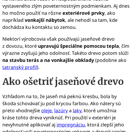
vystaveného zlým poveternostným podmienkam. Aj dnes
ho možno použiť na rôzne
exteriérové prvky
, ako
napríklad
vonkajší nábytok
, ale nehodí sa tam, kde
dochádza ku kontaktu so zemou.
Niektorí výrobcovia však používajú jaseňové drevo
z dovozu, ktoré
upravujú špeciálne pomocou tepla
, čím
výrazne zvyšujú jeho odolnosť. Takéto drevo potom slúži
na stavbu terás a na vonkajšie obklady
(podobne ako
tatranský profil
).
Ako ošetriť jaseňové drevo
Vzhľadom na to, že jaseň má peknú kresbu, bola by
škoda schovávať ju pod krycou farbou. Ako nátery sú
preto vhodnejšie
oleje
,
lazúry
a
laky
, ktoré umožnia
kráse tohto dreva vyniknúť. Pri použití v exteriéri je
nevyhnutné aplikovať aj
impregnáciu
, ktorá zlepší jeho
odolnosť voči poveternostným vplyvom a drevokazným