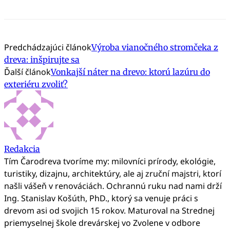
Predchádzajúci článok
Výroba vianočného stromčeka z
dreva: inšpirujte sa
Ďalší článok
Vonkajší náter na drevo: ktorú lazúru do
exteriéru zvoliť?
Redakcia
Tím Čarodreva tvoríme my: milovníci prírody, ekológie,
turistiky, dizajnu, architektúry, ale aj zruční majstri, ktorí
našli vášeň v renováciách. Ochrannú ruku nad nami drží
Ing. Stanislav Košúth, PhD., ktorý sa venuje práci s
drevom asi od svojich 15 rokov. Maturoval na Strednej
priemyselnej škole drevárskej vo Zvolene v odbore