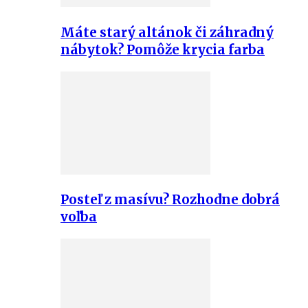
Máte starý altánok či záhradný
nábytok? Pomôže krycia farba
Posteľ z masívu? Rozhodne dobrá
voľba