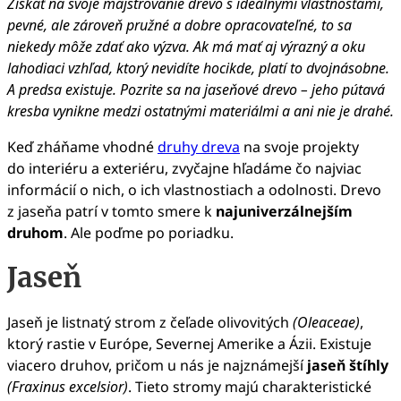
Získať na svoje majstrovanie drevo s ideálnymi vlastnosťami,
pevné, ale zároveň pružné a dobre opracovateľné, to sa
niekedy môže zdať ako výzva. Ak má mať aj výrazný a oku
lahodiaci vzhľad, ktorý nevidíte hocikde, platí to dvojnásobne.
A predsa existuje. Pozrite sa na jaseňové drevo – jeho pútavá
kresba vynikne medzi ostatnými materiálmi a ani nie je drahé.
Keď zháňame vhodné
druhy dreva
na svoje projekty
do interiéru a exteriéru, zvyčajne hľadáme čo najviac
informácií o nich, o ich vlastnostiach a odolnosti. Drevo
z jaseňa patrí v tomto smere k
najuniverzálnejším
druhom
. Ale poďme po poriadku.
Jaseň
Jaseň je listnatý strom z čeľade olivovitých
(Oleaceae)
,
ktorý rastie v Európe, Severnej Amerike a Ázii. Existuje
viacero druhov, pričom u nás je najznámejší
jaseň štíhly
(Fraxinus excelsior)
. Tieto stromy majú charakteristické