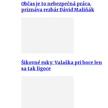
Občas je to nebezpečná práca,
priznáva rezbár Dávid Maliňák
Šikovné ruky: Valaška pri boce len
sa tak ligoce