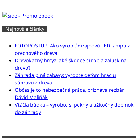
Najnovšie články
FOTOPOSTUP: Ako vyrobiť dizajnovú LED lampu z
orechového dreva
Drevokazný hmyz: aké škodce si robia zálusk na
drevo?
Záhrada plná zábavy: vyrobte deťom hraciu
súpravu z dreva
Občas je to nebezpečná práca, priznáva rezbár
Dávid Maliňák
Vtáčia búdka – vyrobte si pekný a užitočný doplnok
do záhrady