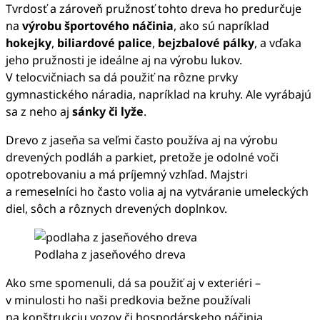
Tvrdosť a zároveň pružnosť tohto dreva ho predurčuje
na
výrobu športového náčinia
, ako sú napríklad
hokejky
,
biliardové palice
,
bejzbalové pálky
, a vďaka
jeho pružnosti je ideálne aj na výrobu lukov.
V telocvičniach sa dá použiť na rôzne prvky
gymnastického náradia, napríklad na kruhy. Ale vyrábajú
sa z neho aj
sánky či lyže
.
Drevo z jaseňa sa veľmi často používa aj na výrobu
drevených podláh a parkiet, pretože je odolné voči
opotrebovaniu a má príjemný vzhľad. Majstri
a remeselníci ho často volia aj na vytváranie umeleckých
diel, sôch a rôznych drevených doplnkov.
Podlaha z jaseňového dreva
Ako sme spomenuli, dá sa použiť aj v exteriéri –
v minulosti ho naši predkovia bežne používali
na konštrukciu vozov či hospodárskeho náčinia