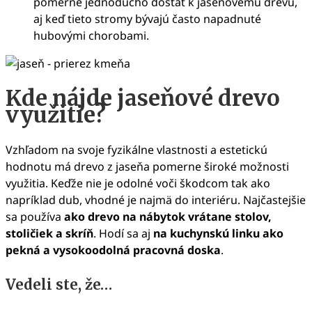
pomerne jednoducho dostať k jaseňovému drevu,
aj keď tieto stromy bývajú často napadnuté
hubovými chorobami.
Kde nájde jaseňové drevo
využitie?
Vzhľadom na svoje fyzikálne vlastnosti a estetickú
hodnotu má drevo z jaseňa pomerne široké možnosti
využitia. Keďže nie je odolné voči škodcom tak ako
napríklad dub, vhodné je najmä do interiéru. Najčastejšie
sa používa
ako drevo na nábytok vrátane stolov,
stoličiek a skríň
. Hodí sa aj
na kuchynskú linku ako
pekná a vysokoodolná pracovná doska
.
Vedeli ste, že…