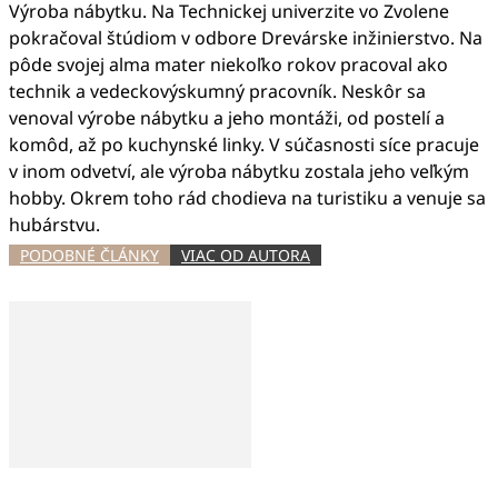
Výroba nábytku. Na Technickej univerzite vo Zvolene
pokračoval štúdiom v odbore Drevárske inžinierstvo. Na
pôde svojej alma mater niekoľko rokov pracoval ako
technik a vedeckovýskumný pracovník. Neskôr sa
venoval výrobe nábytku a jeho montáži, od postelí a
komôd, až po kuchynské linky. V súčasnosti síce pracuje
v inom odvetví, ale výroba nábytku zostala jeho veľkým
hobby. Okrem toho rád chodieva na turistiku a venuje sa
hubárstvu.
PODOBNÉ ČLÁNKY
VIAC OD AUTORA