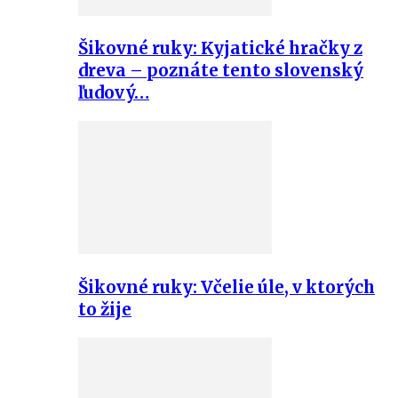
Šikovné ruky: Kyjatické hračky z
dreva – poznáte tento slovenský
ľudový…
Šikovné ruky: Včelie úle, v ktorých
to žije