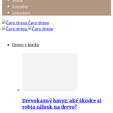
Slovník
O projekte
Ambasádori
Čaro dreva
Drevo v kocke
Drevokazný hmyz: aké škodce si
robia zálusk na drevo?