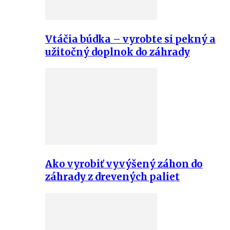
Vtáčia búdka – vyrobte si pekný a
užitočný doplnok do záhrady
Ako vyrobiť vyvýšený záhon do
záhrady z drevených paliet