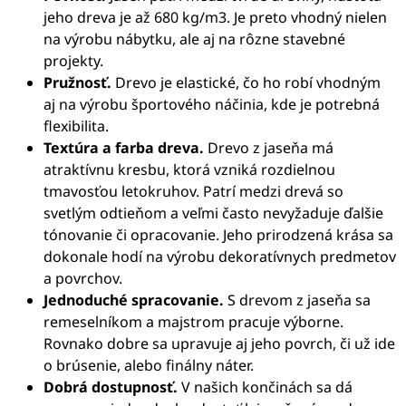
jeho dreva je až 680 kg/m3. Je preto vhodný nielen
na výrobu nábytku, ale aj na rôzne stavebné
projekty.
Pružnosť.
Drevo je elastické, čo ho robí vhodným
aj na výrobu športového náčinia, kde je potrebná
flexibilita.
Textúra a farba dreva.
Drevo z jaseňa má
atraktívnu kresbu, ktorá vzniká rozdielnou
tmavosťou letokruhov. Patrí medzi drevá so
svetlým odtieňom a veľmi často nevyžaduje ďalšie
tónovanie či opracovanie. Jeho prirodzená krása sa
dokonale hodí na výrobu dekoratívnych predmetov
a povrchov.
Jednoduché spracovanie.
S drevom z jaseňa sa
remeselníkom a majstrom pracuje výborne.
Rovnako dobre sa upravuje aj jeho povrch, či už ide
o brúsenie, alebo finálny náter.
Dobrá dostupnosť.
V našich končinách sa dá