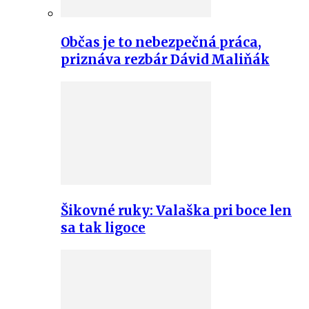
Občas je to nebezpečná práca,
priznáva rezbár Dávid Maliňák
Šikovné ruky: Valaška pri boce len
sa tak ligoce