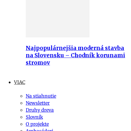
Najpopulárnejšia moderná stavba
na Slovensku – Chodník korunami
stromov
VIAC
Na stiahnutie
Newsletter
Druhy dreva
Slovník
O projekte
Ambasádori