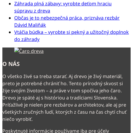
Záhrada plná zábavy: vyrobte deťom hraciu
súpravu z dreva
Občas je to nebezpečná práca, priznáva rezbár
Dávid Maliňák
Vtáčia búdka – vyrobte si pekný a užitočný doplnok
do záhrady
O NÁS
O všetko živé sa treba starať. Aj drevo je živý materiál,
preto je potrebné chrániť ho. Tento prírodný skvost si
žije svojím životom – a práve v tom spočíva jeho čaro.
Drevo je späté aj s históriou a tradíciami Slovenska.
Príťažlivé je nielen pre rezbárov a architektov, ale aj pre
všetkých zručných ľudí, ktorých z času na čas chytí chuť
niečo vyrobiť.
Poskytnuté informácie používame iba pre účely