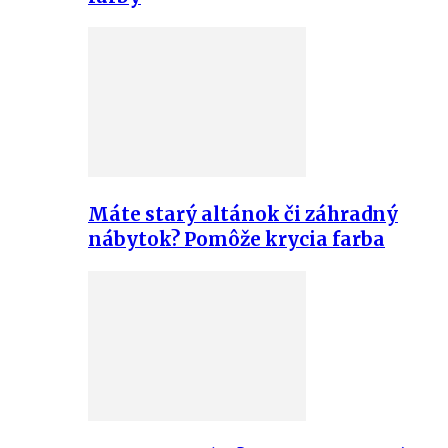
Máte starý altánok či záhradný
nábytok? Pomôže krycia farba