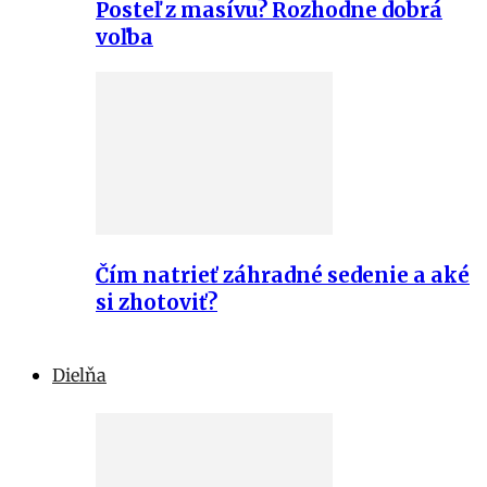
Posteľ z masívu? Rozhodne dobrá
voľba
Čím natrieť záhradné sedenie a aké
si zhotoviť?
Dielňa