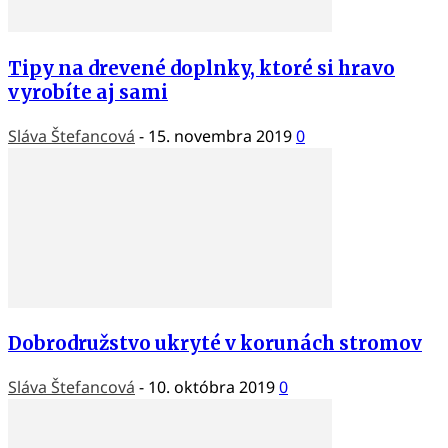
Tipy na drevené doplnky, ktoré si hravo
vyrobíte aj sami
Sláva Štefancová
-
15. novembra 2019
0
Dobrodružstvo ukryté v korunách stromov
Sláva Štefancová
-
10. októbra 2019
0