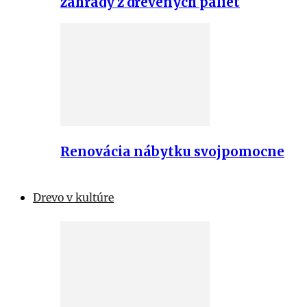
záhrady z drevených paliet
Renovácia nábytku svojpomocne
Drevo v kultúre