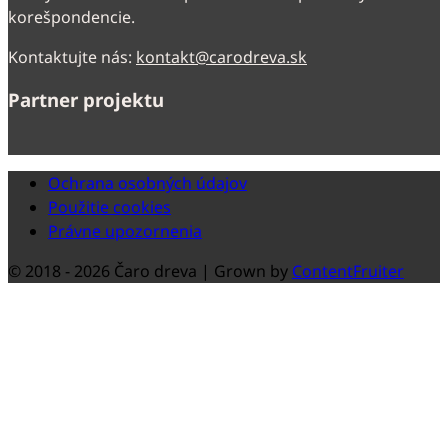
korešpondencie.
Kontaktujte nás:
kontakt@carodreva.sk
Partner projektu
Ochrana osobných údajov
Použitie cookies
Právne upozornenia
© 2018 -
2026 Čaro dreva | Grown by
ContentFruiter
Close
this
modul
Spustili sme nový e-shop