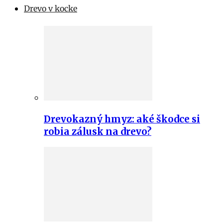
Drevo v kocke
Drevokazný hmyz: aké škodce si
robia zálusk na drevo?