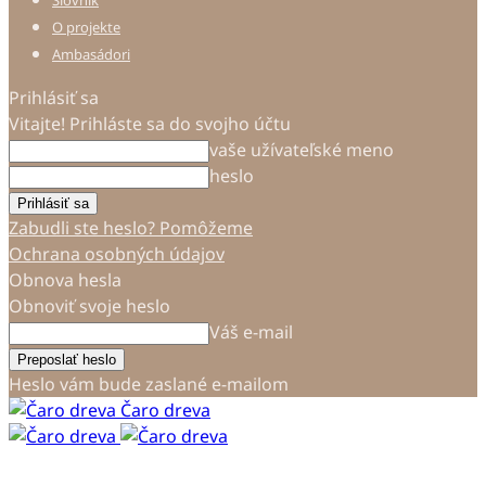
Slovník
O projekte
Ambasádori
Prihlásiť sa
Vitajte! Prihláste sa do svojho účtu
vaše užívateľské meno
heslo
Zabudli ste heslo? Pomôžeme
Ochrana osobných údajov
Obnova hesla
Obnoviť svoje heslo
Váš e-mail
Heslo vám bude zaslané e-mailom
Čaro dreva