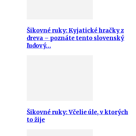
Šikovné ruky: Kyjatické hračky z
dreva – poznáte tento slovenský
ľudový…
Šikovné ruky: Včelie úle, v ktorých
to žije