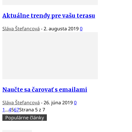
Aktuálne trendy pre vašu terasu
Sláva Štefancová
-
2. augusta 2019
0
Naučte sa čarovať s emailami
Sláva Štefancová
-
26. júna 2019
0
1
...
4
5
6
7
Strana 5 z 7
Populárne články