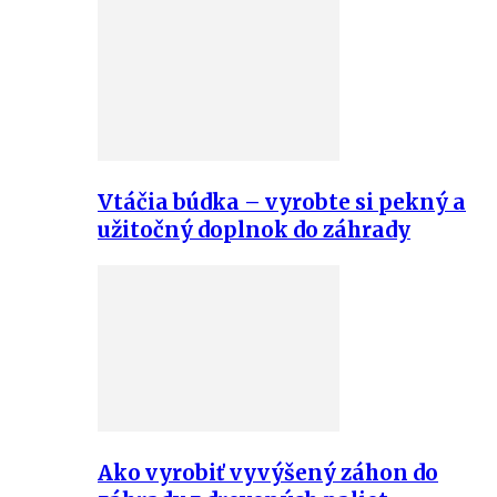
Vtáčia búdka – vyrobte si pekný a
užitočný doplnok do záhrady
Ako vyrobiť vyvýšený záhon do