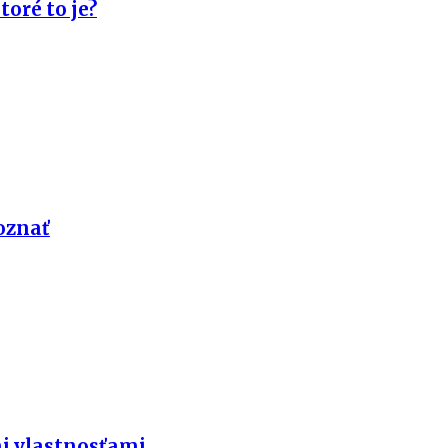
toré to je?
poznať
i vlastnosťami