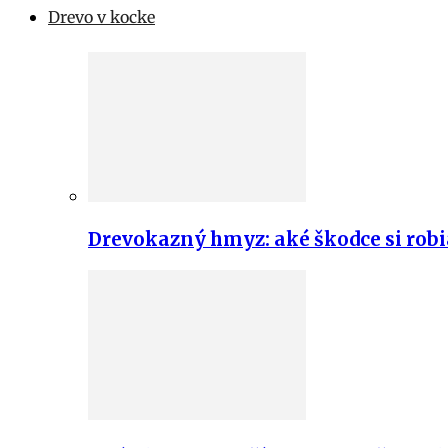
Drevo v kocke
Drevokazný hmyz: aké škodce si robi