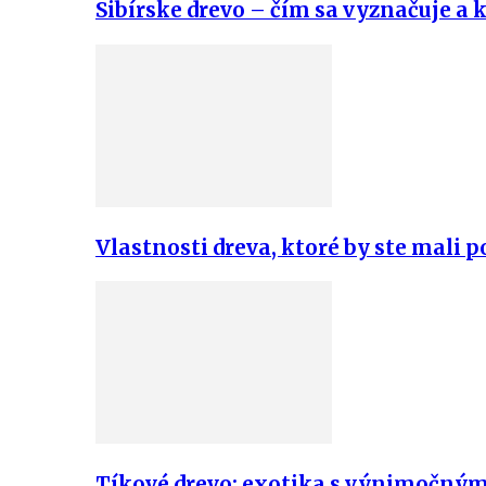
Sibírske drevo – čím sa vyznačuje a k
Vlastnosti dreva, ktoré by ste mali 
Tíkové drevo: exotika s výnimočným