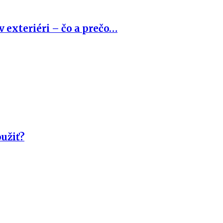
 exteriéri – čo a prečo…
užiť?