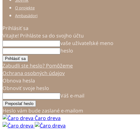
Slovník
O projekte
Ambasádori
Prihlásiť sa
Vitajte! Prihláste sa do svojho účtu
vaše užívateľské meno
heslo
Zabudli ste heslo? Pomôžeme
Ochrana osobných údajov
Obnova hesla
Obnoviť svoje heslo
Váš e-mail
Heslo vám bude zaslané e-mailom
Čaro dreva