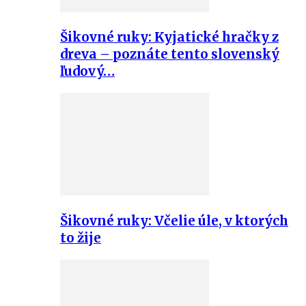
Šikovné ruky: Kyjatické hračky z
dreva – poznáte tento slovenský
ľudový…
Šikovné ruky: Včelie úle, v ktorých
to žije