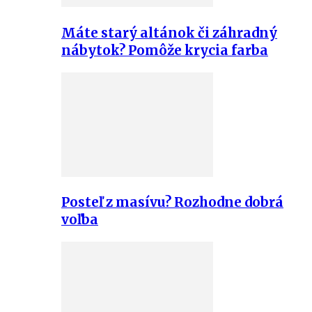
Máte starý altánok či záhradný
nábytok? Pomôže krycia farba
Posteľ z masívu? Rozhodne dobrá
voľba