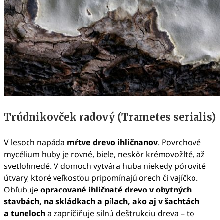
Trúdnikovček radový (Trametes serialis)
V lesoch napáda
mŕtve drevo ihličnanov
. Povrchové
mycélium huby je rovné, biele, neskôr krémovožlté, až
svetlohnedé. V domoch vytvára huba niekedy pórovité
útvary, ktoré veľkosťou pripomínajú orech či vajíčko.
Obľubuje
opracované ihličnaté drevo v obytných
stavbách, na skládkach a pílach, ako aj v šachtách
a tuneloch
a zapríčiňuje silnú deštrukciu dreva – to