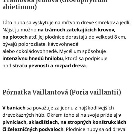
abietinum)
Táto huba sa vyskytuje na mŕtvom dreve smrekov a jedlí.
Nájsť ju možno
na trámoch zatekajúcich krovov,
na plotoch
atď. Jej plodnice dorastajú do veľkosti 8 cm,
bývajú polorozliate, kávovohnedé
alebo čokoládovohnedé. Mycélium spôsobuje
intenzívnu hnedú hnilobu
, ktorá sa podpisuje
pod
stratu pevnosti a rozpad dreva
.
Pórnatka Vaillantová (Poria vaillantii)
V baniach
sa považuje za jednu z najškodlivejších
drevokazných húb. Okrem toho si na svoje príde aj
v
pivniciach, skladištiach, na stropných konštrukciách
či železničných podvaloch
. Plodnice huby sa od dreva