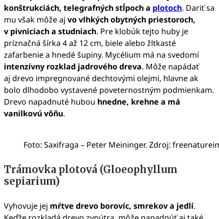
konštrukciách, telegrafných stĺpoch a
plotoch
. Dariť sa
mu však môže aj
vo vlhkých obytných priestoroch,
v pivniciach a studniach
. Pre klobúk tejto huby je
príznačná šírka 4 až 12 cm, biele alebo žltkasté
zafarbenie a hnedé šupiny. Mycélium má na svedomí
intenzívny rozklad jadrového dreva
. Môže napádať
aj drevo impregnované dechtovými olejmi, hlavne ak
bolo dlhodobo vystavené poveternostným podmienkam.
Drevo napadnuté hubou
hnedne, krehne a má
vanilkovú vôňu
.
Foto: Saxifraga – Peter Meininger. Zdroj: freenature
Trámovka plotová (Gloeophyllum
sepiarium)
Vyhovuje jej
mŕtve drevo borovíc, smrekov a jedlí
.
Keďže rozkladá drevo zvnútra, môže napadnúť aj také,