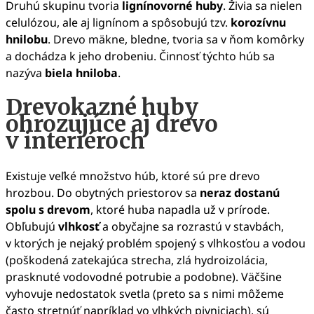
Druhú skupinu tvoria
lignínovorné huby
. Živia sa nielen
celulózou, ale aj lignínom a spôsobujú tzv.
korozívnu
hnilobu
. Drevo mäkne, bledne, tvoria sa v ňom komôrky
a dochádza k jeho drobeniu. Činnosť týchto húb sa
nazýva
biela hniloba
.
Drevokazné huby
ohrozujúce aj drevo
v interiéroch
Existuje veľké množstvo húb, ktoré sú pre drevo
hrozbou. Do obytných priestorov sa
neraz dostanú
spolu s drevom
, ktoré huba napadla už v prírode.
Obľubujú
vlhkosť
a obyčajne sa rozrastú v stavbách,
v ktorých je nejaký problém spojený s vlhkosťou a vodou
(poškodená zatekajúca strecha, zlá hydroizolácia,
prasknuté vodovodné potrubie a podobne). Väčšine
vyhovuje nedostatok svetla (preto sa s nimi môžeme
často stretnúť napríklad vo vlhkých pivniciach), sú