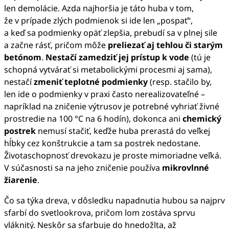
len demolácie. Azda najhoršia je táto huba v tom,
že v prípade zlých podmienok si ide len „pospať“,
a keď sa podmienky opäť zlepšia, prebudí sa v plnej sile
a začne rásť, pričom môže
preliezať aj tehlou či starým
betónom
.
Nestačí zamedziť jej prístup k vode
(tú je
schopná vytvárať si metabolickými procesmi aj sama),
nestačí
zmeniť teplotné podmienky
(resp. stačilo by,
len ide o podmienky v praxi často nerealizovateľné –
napríklad na zničenie výtrusov je potrebné vyhriať živné
prostredie na 100 °C na 6 hodín), dokonca ani
chemický
postrek
nemusí stačiť, keďže huba prerastá do veľkej
hĺbky cez konštrukcie a tam sa postrek nedostane.
Životaschopnosť drevokazu je proste mimoriadne veľká.
V súčasnosti sa na jeho zničenie používa
mikrovlnné
žiarenie
.
Čo sa týka dreva, v dôsledku napadnutia hubou sa najprv
sfarbí do svetlookrova, pričom lom zostáva sprvu
vláknitý. Neskôr sa sfarbuje do hnedožlta, až