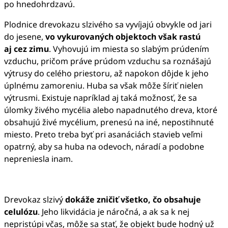
po hnedohrdzavú.
Plodnice drevokazu slzivého sa vyvíjajú obvykle od jari
do jesene,
vo vykurovaných objektoch však rastú
aj cez zimu
. Vyhovujú im miesta so slabým prúdením
vzduchu, pričom práve prúdom vzduchu sa roznášajú
výtrusy do celého priestoru, až napokon dôjde k jeho
úplnému zamoreniu. Huba sa však môže šíriť nielen
výtrusmi. Existuje napríklad aj taká možnosť, že sa
úlomky živého mycélia alebo napadnutého dreva, ktoré
obsahujú živé mycélium, prenesú na iné, nepostihnuté
miesto. Preto treba byť pri asanáciách stavieb veľmi
opatrný, aby sa huba na odevoch, náradí a podobne
nepreniesla inam.
Drevokaz slzivý
dokáže zničiť všetko, čo obsahuje
celulózu
. Jeho likvidácia je náročná, a ak sa k nej
nepristúpi včas, môže sa stať, že objekt bude hodný už