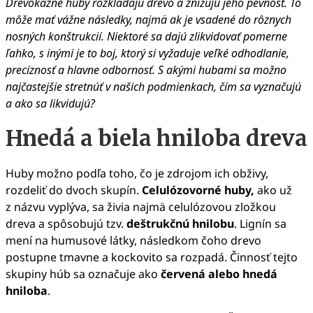
Drevokazné huby rozkladajú drevo a znižujú jeho pevnosť. To
môže mať vážne následky, najmä ak je vsadené do rôznych
nosných konštrukcií. Niektoré sa dajú zlikvidovať pomerne
ľahko, s inými je to boj, ktorý si vyžaduje veľké odhodlanie,
precíznosť a hlavne odbornosť. S akými hubami sa možno
najčastejšie stretnúť v našich podmienkach, čím sa vyznačujú
a ako sa likvidujú?
Hnedá a biela hniloba dreva
Huby možno podľa toho, čo je zdrojom ich obživy,
rozdeliť do dvoch skupín.
Celulózovorné huby,
ako už
z názvu vyplýva, sa živia najmä celulózovou zložkou
dreva a spôsobujú tzv.
deštrukčnú hnilobu
. Lignín sa
mení na humusové látky, následkom čoho drevo
postupne tmavne a kockovito sa rozpadá. Činnosť tejto
skupiny húb sa označuje ako
červená alebo hnedá
hniloba
.