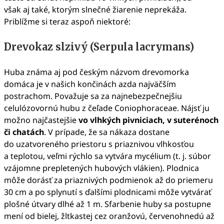
však aj také, ktorým slnečné žiarenie neprekáža.
Priblížme si teraz aspoň niektoré:
Drevokaz slzivý (Serpula lacrymans)
Huba známa aj pod českým názvom drevomorka
domáca je v našich končinách azda najväčším
postrachom. Považuje sa za najnebezpečnejšiu
celulózovornú hubu z čeľade Coniophoraceae. Nájsť ju
možno najčastejšie
vo vlhkých pivniciach, v suterénoch
či chatách
. V prípade, že sa nákaza dostane
do uzatvoreného priestoru s priaznivou vlhkosťou
a teplotou, veľmi rýchlo sa vytvára mycélium (t. j. súbor
vzájomne prepletených hubových vlákien). Plodnica
môže dorásť za priaznivých podmienok až do priemeru
30 cm a po splynutí s ďalšími plodnicami môže vytvárať
plošné útvary dlhé až 1 m. Sfarbenie huby sa postupne
mení od bielej, žltkastej cez oranžovú, červenohnedú až