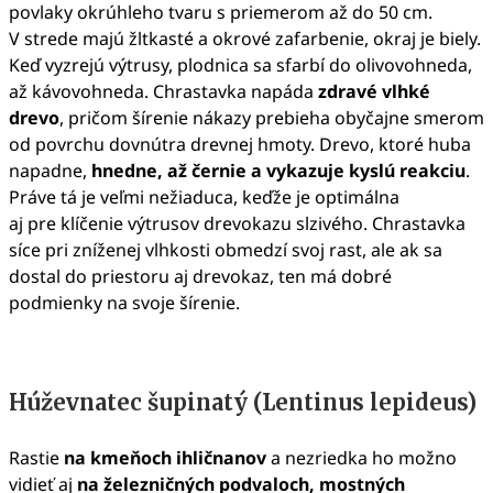
povlaky okrúhleho tvaru s priemerom až do 50 cm.
V strede majú žltkasté a okrové zafarbenie, okraj je biely.
Keď vyzrejú výtrusy, plodnica sa sfarbí do olivovohneda,
až kávovohneda. Chrastavka napáda
zdravé vlhké
drevo
, pričom šírenie nákazy prebieha obyčajne smerom
od povrchu dovnútra drevnej hmoty. Drevo, ktoré huba
napadne,
hnedne, až černie a vykazuje kyslú reakciu
.
Práve tá je veľmi nežiaduca, keďže je optimálna
aj pre klíčenie výtrusov drevokazu slzivého. Chrastavka
síce pri zníženej vlhkosti obmedzí svoj rast, ale ak sa
dostal do priestoru aj drevokaz, ten má dobré
podmienky na svoje šírenie.
Húževnatec šupinatý (Lentinus lepideus)
Rastie
na kmeňoch ihličnanov
a nezriedka ho možno
vidieť aj
na železničných podvaloch, mostných