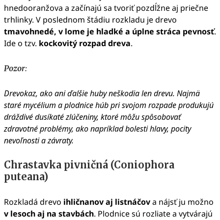
hnedooranžova a začínajú sa tvoriť pozdĺžne aj priečne
trhlinky. V poslednom štádiu rozkladu je drevo
tmavohnedé, v lome je hladké a úplne stráca pevnosť
.
Ide o tzv.
kockovitý rozpad dreva
.
Pozor:
Drevokaz, ako ani ďalšie huby neškodia len drevu. Najmä
staré mycélium a plodnice húb pri svojom rozpade produkujú
dráždivé dusíkaté zlúčeniny, ktoré môžu spôsobovať
zdravotné problémy, ako napríklad bolesti hlavy, pocity
nevoľnosti a závraty.
Chrastavka pivničná (Coniophora
puteana)
Rozkladá drevo
ihličnanov aj listnáčov
a nájsť ju možno
v lesoch aj na stavbách
. Plodnice sú rozliate a vytvárajú