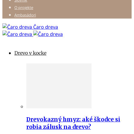
Slovník
O projekte
Ambasádori
Čaro dreva
Drevo v kocke
Drevokazný hmyz: aké škodce si
robia zálusk na drevo?