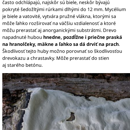
často odchlápajú, najskôr sú biele, neskôr bývajú
pokryté šedožltými rúrkami dlhými do 12 mm. Mycélium
je biele a vatovité, vytvára pružné vlákna, ktorými sa
môže ľahko rozširovať na väčšiu vzdialenosť a ktoré
môžu prerastať aj anorganickými substrátmi. Drevo
napadnuté hubou
hnedne, pozdĺžne i priečne praská
na hranolčeky, mäkne a ľahko sa dá drviť na prach
.
Škodlivosť tejto huby možno porovnať so škodlivosťou
drevokazu a chrastavky. Môže prerastať do stien
aj starého betónu.