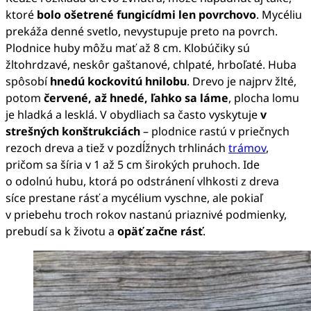
ktoré
bolo ošetrené fungicídmi len povrchovo
. Mycéliu
prekáža denné svetlo, nevystupuje preto na povrch.
Plodnice huby môžu mať až 8 cm. Klobúčiky sú
žltohrdzavé, neskôr gaštanové, chlpaté, hrboľaté. Huba
spôsobí
hnedú kockovitú hnilobu
. Drevo je najprv žlté,
potom
červené, až hnedé, ľahko sa láme
, plocha lomu
je hladká a lesklá. V obydliach sa často vyskytuje
v
strešných konštrukciách
– plodnice rastú v priečnych
rezoch dreva a tiež v pozdĺžnych trhlinách
trámov
,
pričom sa šíria v 1 až 5 cm širokých pruhoch. Ide
o odolnú hubu, ktorá po odstránení vlhkosti z dreva
síce prestane rásť a mycélium vyschne, ale pokiaľ
v priebehu troch rokov nastanú priaznivé podmienky,
prebudí sa k životu a
opäť začne rásť
.