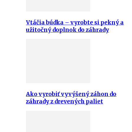
Vtáčia búdka – vyrobte si pekný a
užitočný doplnok do záhrady
Ako vyrobiť vyvýšený záhon do
záhrady z drevených paliet