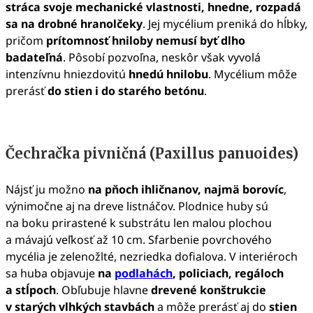
stráca svoje mechanické vlastnosti, hnedne, rozpadá
sa na drobné hranolčeky
. Jej mycélium preniká do hĺbky,
pričom
prítomnosť hniloby nemusí byť dlho
badateľná
. Pôsobí pozvoľna, neskôr však vyvolá
intenzívnu hniezdovitú
hnedú hnilobu
. Mycélium môže
prerásť
do stien i do starého betónu
.
Čechračka pivničná (Paxillus panuoides)
Nájsť ju možno
na pňoch ihličnanov, najmä borovíc
,
výnimočne aj na dreve listnáčov. Plodnice huby sú
na boku prirastené k substrátu len malou plochou
a mávajú veľkosť až 10 cm. Sfarbenie povrchového
mycélia je zelenožlté, nezriedka dofialova. V interiéroch
sa huba objavuje
na
podlahách
, policiach, regáloch
a stĺpoch
. Obľubuje hlavne
drevené konštrukcie
v starých vlhkých stavbách
a môže prerásť aj do
stien