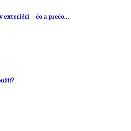
 exteriéri – čo a prečo…
užiť?