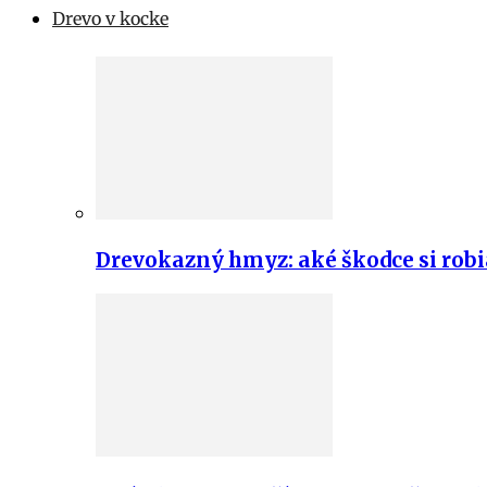
Drevo v kocke
Drevokazný hmyz: aké škodce si robi