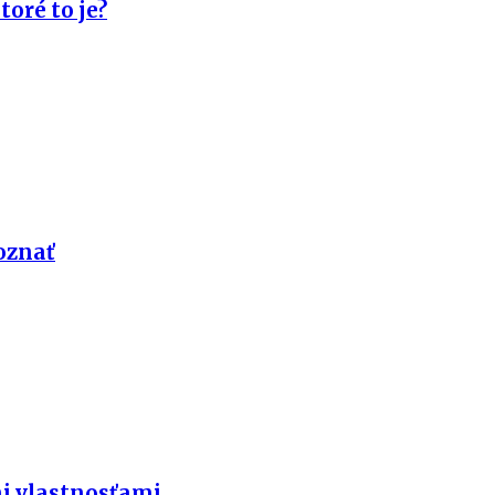
toré to je?
poznať
i vlastnosťami