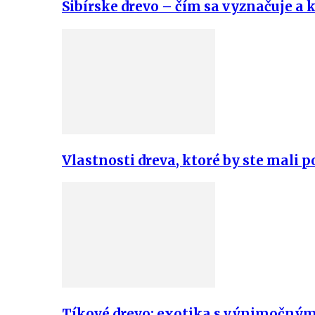
Sibírske drevo – čím sa vyznačuje a k
Vlastnosti dreva, ktoré by ste mali 
Tíkové drevo: exotika s výnimočným