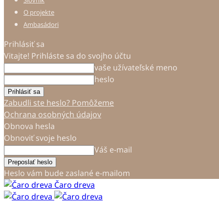
Slovník
O projekte
Ambasádori
Prihlásiť sa
Vitajte! Prihláste sa do svojho účtu
vaše užívateľské meno
heslo
Zabudli ste heslo? Pomôžeme
Ochrana osobných údajov
Obnova hesla
Obnoviť svoje heslo
Váš e-mail
Heslo vám bude zaslané e-mailom
Čaro dreva