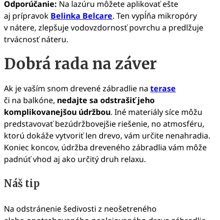
Odporúčanie:
Na lazúru môžete aplikovať ešte
aj prípravok
Belinka Belcare
. Ten vypĺňa mikropóry
v nátere, zlepšuje vodovzdornosť povrchu a predlžuje
trvácnosť náteru.
Dobrá rada na záver
Ak je vaším snom drevené zábradlie na
terase
či na balkóne,
nedajte sa odstrašiť jeho
komplikovanejšou údržbou
. Iné materiály síce môžu
predstavovať bezúdržbovejšie riešenie, no atmosféru,
ktorú dokáže vytvoriť len drevo, vám určite nenahradia.
Koniec koncov, údržba dreveného zábradlia vám môže
padnúť vhod aj ako určitý druh relaxu.
Náš tip
Na odstránenie šedivosti z neošetreného