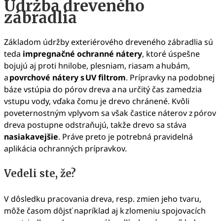
Údržba dreveného
zábradlia
Základom údržby exteriérového dreveného zábradlia sú
teda
impregnačné ochranné nátery
, ktoré úspešne
bojujú aj proti hnilobe, plesniam, riasam a hubám,
a
povrchové nátery s UV filtrom
. Prípravky na podobnej
báze vstúpia do pórov dreva a na určitý čas zamedzia
vstupu vody, vďaka čomu je drevo chránené. Kvôli
poveternostným vplyvom sa však častice náterov z pórov
dreva postupne odstraňujú, takže drevo sa stáva
nasiakavejšie
. Práve preto je potrebná pravidelná
aplikácia ochranných prípravkov.
Vedeli ste, že?
V dôsledku pracovania dreva, resp. zmien jeho tvaru,
môže časom dôjsť napríklad aj k zlomeniu spojovacích