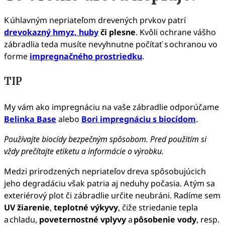
K úhlavným nepriateľom drevených prvkov patrí
drevokazný hmyz, huby
či plesne
. Kvôli ochrane vášho
zábradlia teda musíte nevyhnutne počítať s ochranou vo
forme
impregnačného prostriedku
.
TIP
My vám ako impregnáciu na vaše zábradlie odporúčame
Belinka Base
alebo
Bori impregnáciu s biocídom
.
Používajte biocídy bezpečným spôsobom. Pred použitím si
vždy prečítajte etiketu a informácie o výrobku.
Medzi prirodzených nepriateľov dreva spôsobujúcich
jeho degradáciu však patria aj neduhy počasia. A tým sa
exteriérový plot či zábradlie určite neubráni. Radíme sem
UV žiarenie
,
teplotné výkyvy
, čiže striedanie tepla
a chladu,
poveternostné vplyvy
a
pôsobenie vody
, resp.