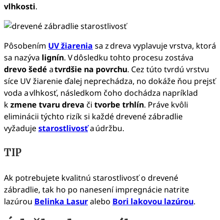
vlhkosti
.
Pôsobením
UV žiarenia
sa z dreva vyplavuje vrstva, ktorá
sa nazýva
lignín
. V dôsledku tohto procesu zostáva
drevo šedé
a
tvrdšie na povrchu
. Cez túto tvrdú vrstvu
síce UV žiarenie ďalej neprechádza, no dokáže ňou prejsť
voda a vlhkosť, následkom čoho dochádza napríklad
k
zmene tvaru dreva
či
tvorbe trhlín
. Práve kvôli
eliminácii týchto rizík si každé drevené zábradlie
vyžaduje
starostlivosť
a údržbu.
TIP
Ak potrebujete kvalitnú starostlivosť o drevené
zábradlie, tak ho po nanesení impregnácie natrite
lazúrou
Belinka Lasur
alebo
Bori lakovou lazúrou
.