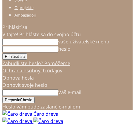
Slovník
O projekte
Ambasádori
Prihlásiť sa
Vitajte! Prihláste sa do svojho účtu
vaše užívateľské meno
heslo
Zabudli ste heslo? Pomôžeme
Ochrana osobných údajov
Obnova hesla
Obnoviť svoje heslo
Váš e-mail
Heslo vám bude zaslané e-mailom
Čaro dreva