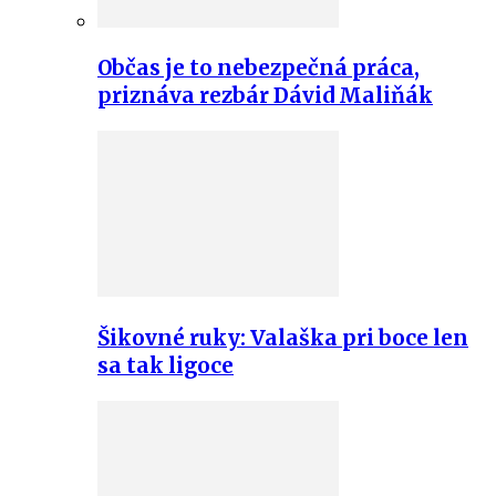
Občas je to nebezpečná práca,
priznáva rezbár Dávid Maliňák
Šikovné ruky: Valaška pri boce len
sa tak ligoce