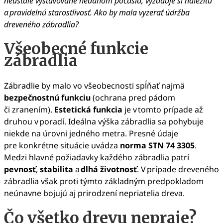
neustále vystavované neduhom počasia, vyžaduje si náležitú
a pravidelnú starostlivosť. Ako by mala vyzerať údržba
dreveného zábradlia?
Všeobecné funkcie
zábradlia
Zábradlie by malo vo všeobecnosti spĺňať najmä
bezpečnostnú funkciu
(ochrana pred pádom
či zranením).
Estetická funkcia
je v tomto prípade až
druhou v poradí. Ideálna výška zábradlia sa pohybuje
niekde na úrovni jedného metra. Presné údaje
pre konkrétne situácie uvádza
norma STN 74 3305
.
Medzi hlavné požiadavky každého zábradlia patrí
pevnosť
,
stabilita
a
dlhá životnosť
. V prípade dreveného
zábradlia však proti týmto základným predpokladom
neúnavne bojujú aj prirodzení nepriatelia dreva.
Čo všetko drevu nepraje?