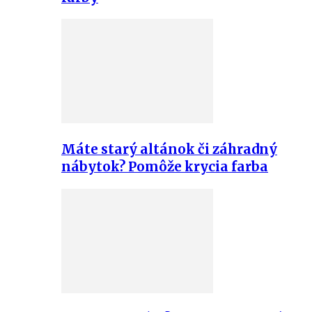
Máte starý altánok či záhradný
nábytok? Pomôže krycia farba