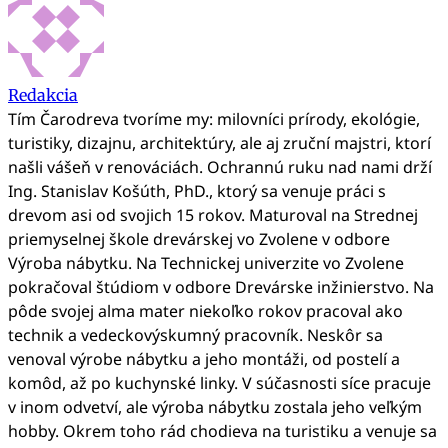
Redakcia
Tím Čarodreva tvoríme my: milovníci prírody, ekológie,
turistiky, dizajnu, architektúry, ale aj zruční majstri, ktorí
našli vášeň v renováciách. Ochrannú ruku nad nami drží
Ing. Stanislav Košúth, PhD., ktorý sa venuje práci s
drevom asi od svojich 15 rokov. Maturoval na Strednej
priemyselnej škole drevárskej vo Zvolene v odbore
Výroba nábytku. Na Technickej univerzite vo Zvolene
pokračoval štúdiom v odbore Drevárske inžinierstvo. Na
pôde svojej alma mater niekoľko rokov pracoval ako
technik a vedeckovýskumný pracovník. Neskôr sa
venoval výrobe nábytku a jeho montáži, od postelí a
komôd, až po kuchynské linky. V súčasnosti síce pracuje
v inom odvetví, ale výroba nábytku zostala jeho veľkým
hobby. Okrem toho rád chodieva na turistiku a venuje sa