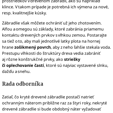
prostriedkov v drevenom zábradlí, ako sú napríklad
klince. V takom prípade je potrebná ich výmena za nové,
resp. kvalitnejšie kúsky.
Zábradlie však môžete ochrániť už jeho zhotovením.
Alfou a omegou sú základy, ktoré zabránia priamemu
kontaktu drevených prvkov s vlhkou zemou. Postarajte
sa tiež o to, aby mali jednotlivé latky plota na hornej
hrane
zošikmený povrch
, aby z neho ľahšie stekala voda.
Prestupu vlhkosti do štruktúry dreva vedia zabrániť
aj rôzne konštrukčné prvky, ako
striešky
či oplechovanie častí
, ktoré sú najviac vystavené slnku,
dažďu a snehu.
Rada odborníka
Zatiaľ, čo kryté drevené zábradlie postačí natrieť
ochranným náterom približne raz za štyri roky, nekryté
drevené zábradlie si bude obdobný náter vyžadovať