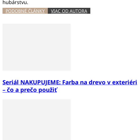
hubárstvu.
PODOBNÉ ČLÁNKY
VIAC OD AUTORA
Seriál NAKUPUJEME: Farba na drevo v exteriéri
– čo a prečo použiť