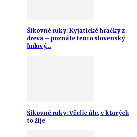
Šikovné ruky: Kyjatické hračky z
dreva – poznáte tento slovenský
ľudový…
Šikovné ruky: Včelie úle, v ktorých
to žije