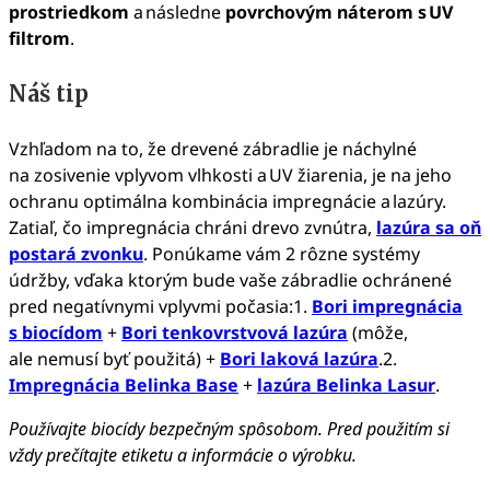
prostriedkom
a následne
povrchovým náterom s UV
filtrom
.
Náš tip
Vzhľadom na to, že drevené zábradlie je náchylné
na zosivenie vplyvom vlhkosti a UV žiarenia, je na jeho
ochranu optimálna kombinácia impregnácie a lazúry.
Zatiaľ, čo impregnácia chráni drevo zvnútra,
lazúra sa oň
postará zvonku
. Ponúkame vám 2 rôzne systémy
údržby, vďaka ktorým bude vaše zábradlie ochránené
pred negatívnymi vplyvmi počasia:1.
Bori impregnácia
s biocídom
+
Bori tenkovrstvová lazúra
(môže,
ale nemusí byť použitá) +
Bori laková lazúra
.2.
Impregnácia Belinka Base
+
lazúra Belinka Lasur
.
Používajte biocídy bezpečným spôsobom. Pred použitím si
vždy prečítajte etiketu a informácie o výrobku.