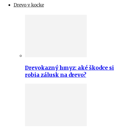
Drevo v kocke
Drevokazný hmyz: aké škodce si
robia zálusk na drevo?