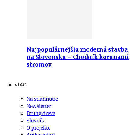
Najpopulárnejšia moderná stavba
na Slovensku – Chodník korunami
stromov
VIAC
Na stiahnutie
Newsletter
Druhy dreva
Slovník
O projekte
Ambasádori