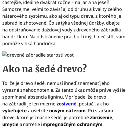
častejšie, ideálne dvakrát ročne – na jar a na jeseň.
Samozrejme, veľmi to závisí aj od druhu a kvality celého
náterového systému, ako aj od typu dreva, z ktorého je
zábradlie zhotovené. Čo sa týka všednej údržby, dbajte
na odstraňovanie dažďovej vody z dreveného zábradlia
handričkou. Na odstránenie prachu či iných nečistôt vám
pomôže vlhká handrička.
Ako na šedé drevo?
To, že je drevo šedé, nemusí ihneď znamenať jeho
výrazné znehodnotenie. Za tento úkaz môže práve vyššie
spomínaná absencia lignínu. V prípade, že drevo
na zábradlí je len mierne
zosivené
, postačí, ak ho
vykefujete
a ošetríte
novým náterom
. Pri staršom
dreve, ktoré je značne šedé, je potrebné
zbrúsenie
,
umytie
a natretie
impregnačným ochranným