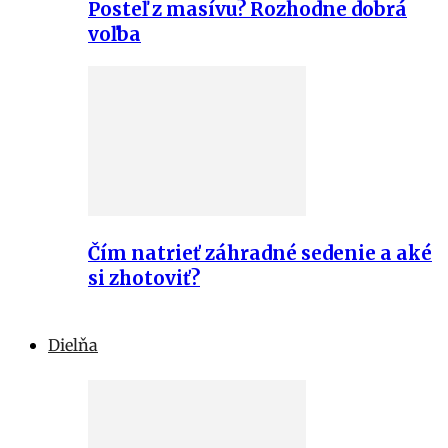
Posteľ z masívu? Rozhodne dobrá
voľba
Čím natrieť záhradné sedenie a aké
si zhotoviť?
Dielňa