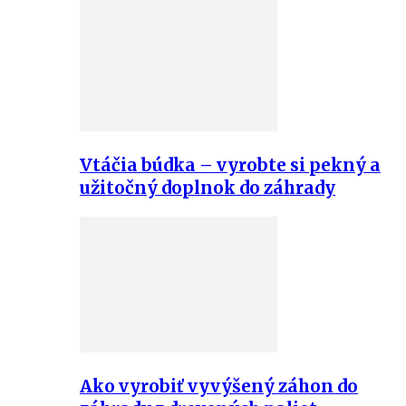
Vtáčia búdka – vyrobte si pekný a
užitočný doplnok do záhrady
Ako vyrobiť vyvýšený záhon do