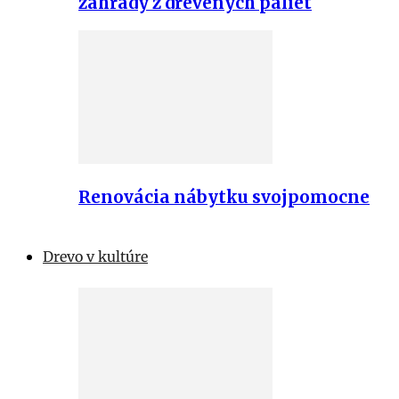
záhrady z drevených paliet
Renovácia nábytku svojpomocne
Drevo v kultúre