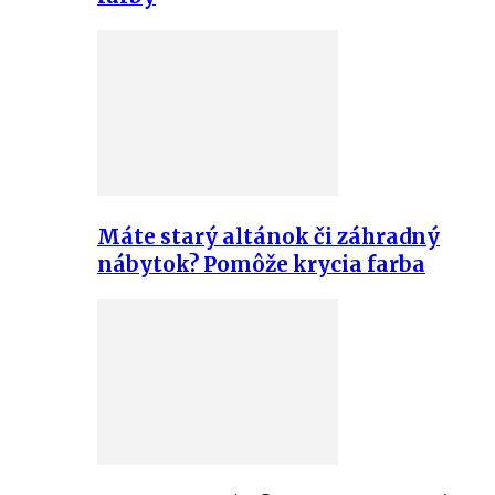
Máte starý altánok či záhradný
nábytok? Pomôže krycia farba