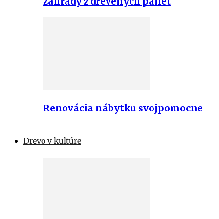
záhrady z drevených paliet
Renovácia nábytku svojpomocne
Drevo v kultúre