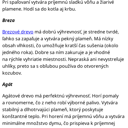
Pri spaľovaní vytvára príjemnú sladkú vôňu a žiarivé
plamene. Hodí sa do kotla aj krbu.
Breza
Brezové drevo
má dobrú výhrevnosť, je stredne tvrdé,
ľahko sa zapaľuje a vytvára pekný plameň. Má nízky
obsah vlhkosti, čo umožňuje kratší čas sušenia (okolo
jedného roka). Dobre sa ním zakuruje a je vhodné
na rýchle vyhriatie miestnosti. Nepraská ani nevystreľuje
uhlíky, preto sa s obľubou používa do otvorených
kozubov.
Agát
Agátové drevo má perfektnú výhrevnosť. Horí pomaly
a rovnomerne, čo z neho robí výborné palivo. Vytvára
stabilný a dlhotrvajúci plameň, ktorý poskytuje
konštantné teplo. Pri horení má príjemnú vôňu a vytvára
minimálne množstvo dymu, čo prispieva k príjemnej