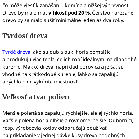
čo môže viesť k zanášaniu komína a nižšej výhrevnosti.
Drevo by malo mať
vlhkosť pod 20 %
. Čerstvo narezané
drevo by sa malo sušiť minimálne jeden až dva roky.
Tvrdosť dreva
Tvrdé drevá
, ako sú dub a buk, horia pomalšie
a produkujú viac tepla, čo ich robí ideálnymi na dlhodobé
kúrenie. Mäkké drevá, napríklad borovica a jelša, sú
vhodné na krátkodobé kúrenie, ľahko sa zapaľujú
a rýchlo nimi vykúrite miestnosť.
Veľkosť a tvar polien
Menšie polená sa zapaľujú rýchlejšie, ale aj rýchlo horia.
Väčšie polená horia dlhšie a rovnomernejšie. Odborníci,
resp. výrobcovia kotlov odporúčajú používať
na prikladanie v jednej dávke kusy dreva podobných