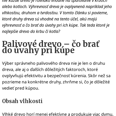
nie každé drevo je rovnako vhodné na spaľovanie v krboch
alebo kotloch. Výhrevnosť dreva je ovplyvnená napríklad jeho
vlhkosťou, druhom a tvrdosťou. V tomto článku si povieme,
ktoré druhy dreva sú vhodné na tento účel, akú majú
výhrevnosť a čo brať do úvahy pri ich kúpe. Tak teda ktoré je
najlepšie drevo do krbu či kotla?
Palivové drevo – čo brať
do úvahy pri kúpe
Výber správneho palivového dreva nie je len o druhu
dreva, ale aj o ďalších dôležitých faktoroch, ktoré
ovplyvňujú efektivitu a bezpečnosť kúrenia. Skôr než sa
pozrieme na konkrétne druhy, zhrňme si, čo je dôležité
vedieť pred kúpou.
Obsah vlhkosti
Vlhké drevo horí menej efektívne a produkuje viac dymu,