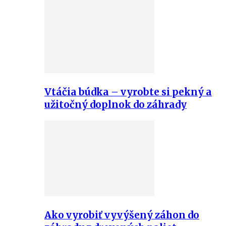
Vtáčia búdka – vyrobte si pekný a
užitočný doplnok do záhrady
Ako vyrobiť vyvýšený záhon do