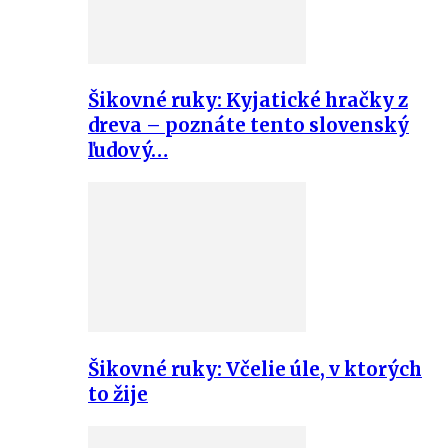
Šikovné ruky: Kyjatické hračky z
dreva – poznáte tento slovenský
ľudový…
Šikovné ruky: Včelie úle, v ktorých
to žije