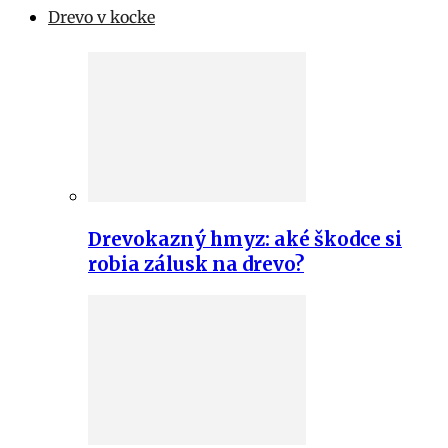
Drevo v kocke
Drevokazný hmyz: aké škodce si
robia zálusk na drevo?