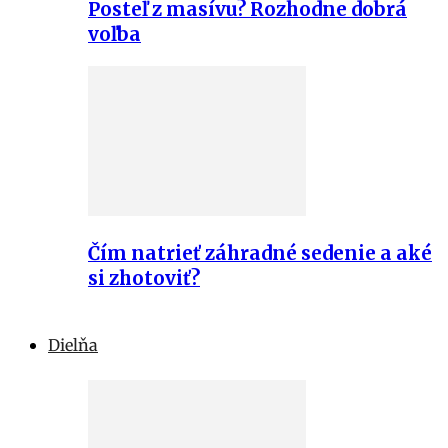
Posteľ z masívu? Rozhodne dobrá
voľba
Čím natrieť záhradné sedenie a aké
si zhotoviť?
Dielňa