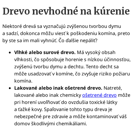
Drevo nevhodné na kúrenie
Niektoré drevá sa vyznačujú zvýšenou tvorbou dymu
a sadzí, dokonca môžu viesť k poškodeniu komína, preto
by ste sa im mali vyhnúť. Čo ďalšie nepáliť?
Vlhké alebo surové drevo.
Má vysoký obsah
vlhkosti, čo spôsobuje horenie s nízkou účinnosťou,
zvýšenú tvorbu dymu a dechtu. Tento decht sa
môže usadzovať v komíne, čo zvyšuje riziko požiaru
komína.
Lakované alebo inak ošetrené drevo.
Natreté,
lakované alebo inak chemicky
ošetrené drevo
môže
pri horení uvoľňovať do ovzdušia toxické látky
a ťažké kovy. Spaľovanie tohto typu dreva je
nebezpečné pre zdravie a môže kontaminovať váš
domov škodlivými chemikáliami.