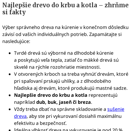
Najlepšie drevo do krbu a kotla – zhrňme
si fakty
Výber správneho dreva na kúrenie v konečnom dôsledku
závisí od vašich individuálnych potrieb. Zapamätajte si
nasledujúce:
Tvrdé drevá sú výborné na dlhodobé kúrenie
a poskytujú veľa tepla, zatiaľ čo mäkké drevá sú
skvelé na rýchle rozohriatie miestnosti.
V otvorených krboch sa treba vyhnúť drevám, ktoré
pri spaľovaní prskajú uhlíky, a z dlhodobého
hľadiska aj drevám, ktoré produkujú mastné sadze.
Najlepšie drevo do krbu a kotla
reprezentujú
napríklad
dub, buk, jaseň či breza
.
Vždy treba dbať na správne skladovanie a
sušenie
dreva
, aby ste pri vykurovaní dosiahli maximálnu
efektivitu a bezpečnosť.
Ideálna vlhkosť dreva na vykurovanie je pod 20 %.