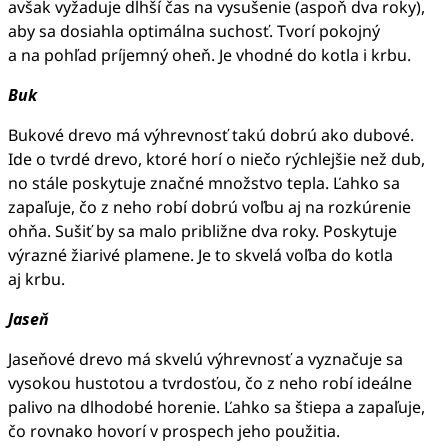
avšak vyžaduje dlhší čas na vysušenie (aspoň dva roky),
aby sa dosiahla optimálna suchosť. Tvorí pokojný
a na pohľad príjemný oheň. Je vhodné do kotla i krbu.
Buk
Bukové drevo má výhrevnosť takú dobrú ako dubové.
Ide o tvrdé drevo, ktoré horí o niečo rýchlejšie než dub,
no stále poskytuje značné množstvo tepla. Ľahko sa
zapaľuje, čo z neho robí dobrú voľbu aj na rozkúrenie
ohňa. Sušiť by sa malo približne dva roky. Poskytuje
výrazné žiarivé plamene. Je to skvelá voľba do kotla
aj krbu.
Jaseň
Jaseňové drevo má skvelú výhrevnosť a vyznačuje sa
vysokou hustotou a tvrdosťou, čo z neho robí ideálne
palivo na dlhodobé horenie. Ľahko sa štiepa a zapaľuje,
čo rovnako hovorí v prospech jeho použitia.