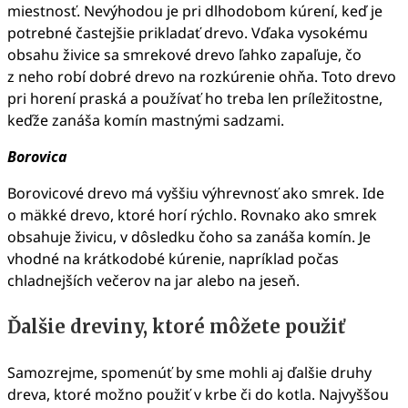
miestnosť. Nevýhodou je pri dlhodobom kúrení, keď je
potrebné častejšie prikladať drevo. Vďaka vysokému
obsahu živice sa smrekové drevo ľahko zapaľuje, čo
z neho robí dobré drevo na rozkúrenie ohňa. Toto drevo
pri horení praská a používať ho treba len príležitostne,
keďže zanáša komín mastnými sadzami.
Borovica
Borovicové drevo má vyššiu výhrevnosť ako smrek. Ide
o mäkké drevo, ktoré horí rýchlo. Rovnako ako smrek
obsahuje živicu, v dôsledku čoho sa zanáša komín. Je
vhodné na krátkodobé kúrenie, napríklad počas
chladnejších večerov na jar alebo na jeseň.
Ďalšie dreviny, ktoré môžete použiť
Samozrejme, spomenúť by sme mohli aj ďalšie druhy
dreva, ktoré možno použiť v krbe či do kotla. Najvyššou