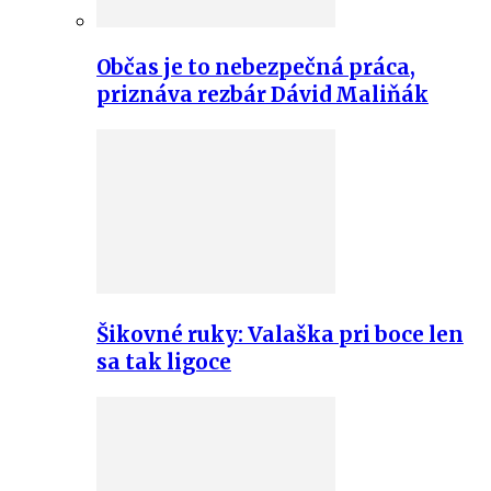
Občas je to nebezpečná práca,
priznáva rezbár Dávid Maliňák
Šikovné ruky: Valaška pri boce len
sa tak ligoce