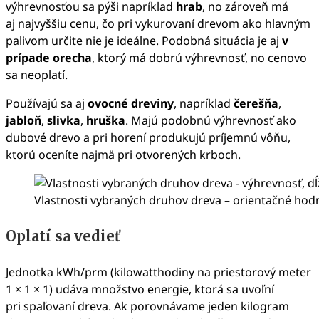
výhrevnosťou sa pýši napríklad
hrab
, no zároveň má
aj najvyššiu cenu, čo pri vykurovaní drevom ako hlavným
palivom určite nie je ideálne. Podobná situácia je aj
v
prípade orecha
, ktorý má dobrú výhrevnosť, no cenovo
sa neoplatí.
Používajú sa aj
ovocné dreviny
, napríklad
čerešňa
,
jabloň
,
slivka
,
hruška
. Majú podobnú výhrevnosť ako
dubové drevo a pri horení produkujú príjemnú vôňu,
ktorú oceníte najmä pri otvorených krboch.
Vlastnosti vybraných druhov dreva – orientačné hodn
Oplatí sa vedieť
Jednotka kWh/prm (kilowatthodiny na priestorový meter
1 × 1 × 1) udáva množstvo energie, ktorá sa uvoľní
pri spaľovaní dreva. Ak porovnávame jeden kilogram