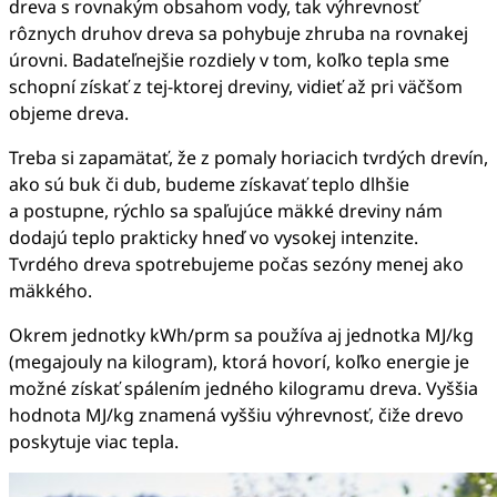
dreva s rovnakým obsahom vody, tak výhrevnosť
rôznych druhov dreva sa pohybuje zhruba na rovnakej
úrovni. Badateľnejšie rozdiely v tom, koľko tepla sme
schopní získať z tej-ktorej dreviny, vidieť až pri väčšom
objeme dreva.
Treba si zapamätať, že z pomaly horiacich tvrdých drevín,
ako sú buk či dub, budeme získavať teplo dlhšie
a postupne, rýchlo sa spaľujúce mäkké dreviny nám
dodajú teplo prakticky hneď vo vysokej intenzite.
Tvrdého dreva spotrebujeme počas sezóny menej ako
mäkkého.
Okrem jednotky kWh/prm sa používa aj jednotka MJ/kg
(megajouly na kilogram), ktorá hovorí, koľko energie je
možné získať spálením jedného kilogramu dreva. Vyššia
hodnota MJ/kg znamená vyššiu výhrevnosť, čiže drevo
poskytuje viac tepla.