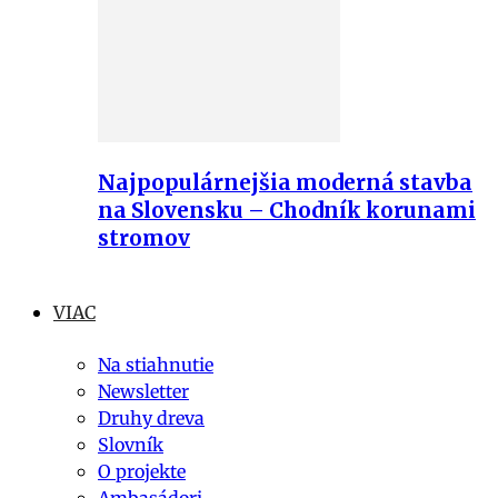
Najpopulárnejšia moderná stavba
na Slovensku – Chodník korunami
stromov
VIAC
Na stiahnutie
Newsletter
Druhy dreva
Slovník
O projekte
Ambasádori