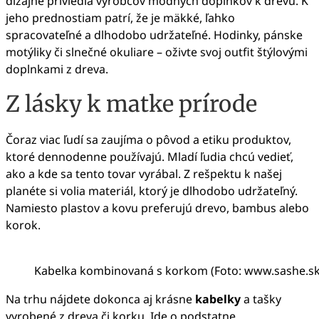
dizajne priviedla výrobcov módnych doplnkov k drevu. K
jeho prednostiam patrí, že je mäkké, ľahko
spracovateľné a dlhodobo udržateľné. Hodinky, pánske
motýliky či slnečné okuliare – oživte svoj outfit štýlovými
doplnkami z dreva.
Z lásky k matke prírode
Čoraz viac ľudí sa zaujíma o pôvod a etiku produktov,
ktoré dennodenne používajú. Mladí ľudia chcú vedieť,
ako a kde sa tento tovar vyrábal. Z rešpektu k našej
planéte si volia materiál, ktorý je dlhodobo udržateľný.
Namiesto plastov a kovu preferujú drevo, bambus alebo
korok.
Kabelka kombinovaná s korkom (Foto: www.sashe.sk
Na trhu nájdete dokonca aj krásne
kabelky
a tašky
vyrobené z dreva či korku. Ide o podstatne