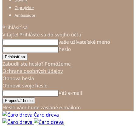
Slovník
O projekte
Ambasádori
Prihlásiť sa
Vitajte! Prihláste sa do svojho účtu
vaše užívateľské meno
heslo
Zabudli ste heslo? Pomôžeme
Ochrana osobných údajov
Obnova hesla
Obnoviť svoje heslo
Váš e-mail
Heslo vám bude zaslané e-mailom
Čaro dreva