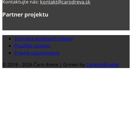
Kontaktujte nás:
kontakt@carodreva.sk
Partner projektu
Ochrana osobných údajov
Použitie cookies
Právne upozornenia
© 2018 -
2026 Čaro dreva | Grown by
ContentFruiter