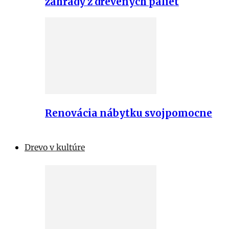
záhrady z drevených paliet
Renovácia nábytku svojpomocne
Drevo v kultúre