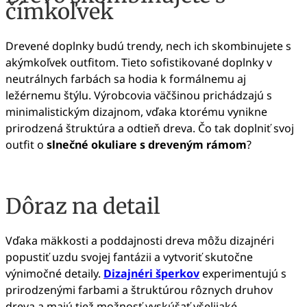
čímkoľvek
Drevené doplnky budú trendy, nech ich skombinujete s
akýmkoľvek outfitom. Tieto sofistikované doplnky v
neutrálnych farbách sa hodia k formálnemu aj
ležérnemu štýlu.
Výrobcovia väčšinou prichádzajú s
minimalistickým dizajnom, vďaka ktorému vynikne
prirodzená štruktúra a odtieň dreva. Čo tak doplniť svoj
outfit o
slnečné okuliare s dreveným rámom
?
Dôraz na detail
Vďaka mäkkosti a poddajnosti dreva môžu dizajnéri
popustiť uzdu svojej fantázii a vytvoriť skutočne
výnimočné detaily.
Dizajnéri šperkov
experimentujú s
prirodzenými farbami a
štruktúrou rôznych druhov
dreva a majú tiež možnosť vyskúšať všelijaké