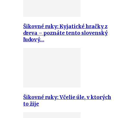
Šikovné ruky: Kyjatické hračky z
dreva – poznáte tento slovenský
ľudový…
Šikovné ruky: Včelie úle, v ktorých
to žije