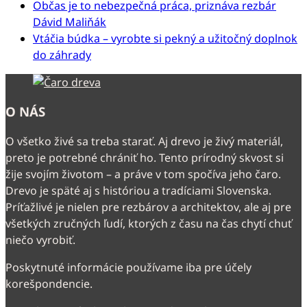
Občas je to nebezpečná práca, priznáva rezbár
Dávid Maliňák
Vtáčia búdka – vyrobte si pekný a užitočný doplnok
do záhrady
O NÁS
O všetko živé sa treba starať. Aj drevo je živý materiál,
preto je potrebné chrániť ho. Tento prírodný skvost si
žije svojím životom – a práve v tom spočíva jeho čaro.
Drevo je späté aj s históriou a tradíciami Slovenska.
Príťažlivé je nielen pre rezbárov a architektov, ale aj pre
všetkých zručných ľudí, ktorých z času na čas chytí chuť
niečo vyrobiť.
Poskytnuté informácie používame iba pre účely
korešpondencie.