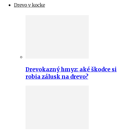
Drevo v kocke
Drevokazný hmyz: aké škodce si
robia zálusk na drevo?