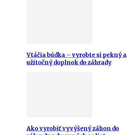
Vtáčia búdka – vyrobte si pekný a
užitočný doplnok do záhrady
Ako vyrobiť vyvýšený záhon do