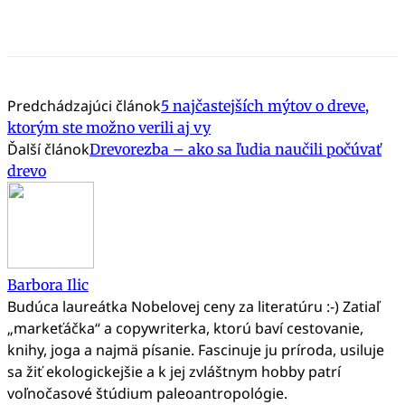
Predchádzajúci článok
5 najčastejších mýtov o dreve,
ktorým ste možno verili aj vy
Ďalší článok
Drevorezba – ako sa ľudia naučili počúvať
drevo
Barbora Ilic
Budúca laureátka Nobelovej ceny za literatúru :-) Zatiaľ
„markeťáčka“ a copywriterka, ktorú baví cestovanie,
knihy, joga a najmä písanie. Fascinuje ju príroda, usiluje
sa žiť ekologickejšie a k jej zvláštnym hobby patrí
voľnočasové štúdium paleoantropológie.