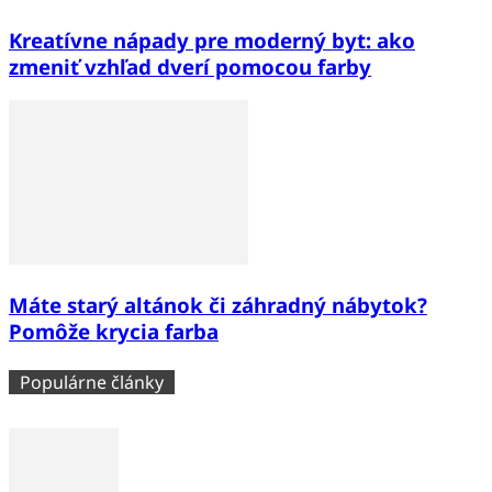
Kreatívne nápady pre moderný byt: ako
zmeniť vzhľad dverí pomocou farby
Máte starý altánok či záhradný nábytok?
Pomôže krycia farba
Populárne články