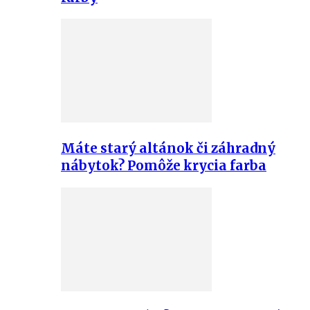
Máte starý altánok či záhradný
nábytok? Pomôže krycia farba