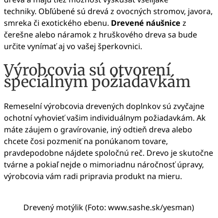
techniky.
Obľúbené sú drevá z ovocných stromov, javora,
smreka či exotického ebenu.
Drevené náušnice
z
čerešne alebo náramok z hruškového dreva sa bude
určite vynímať aj vo vašej šperkovnici.
Výrobcovia sú otvorení
špeciálnym požiadavkám
Remeselní výrobcovia drevených doplnkov sú zvyčajne
ochotní vyhovieť vašim individuálnym požiadavkám. Ak
máte záujem o gravírovanie, iný odtieň dreva alebo
chcete čosi pozmeniť na ponúkanom tovare,
pravdepodobne nájdete spoločnú reč.
Drevo je skutočne
tvárne a pokiaľ nejde o mimoriadnu náročnosť úpravy,
výrobcovia vám radi pripravia produkt na mieru.
Drevený motýlik (Foto: www.sashe.sk/yesman)