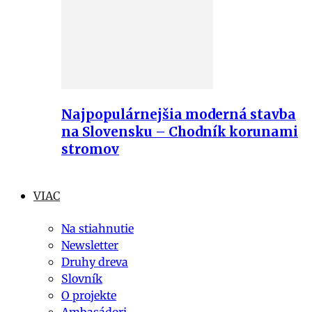
Najpopulárnejšia moderná stavba
na Slovensku – Chodník korunami
stromov
VIAC
Na stiahnutie
Newsletter
Druhy dreva
Slovník
O projekte
Ambasádori