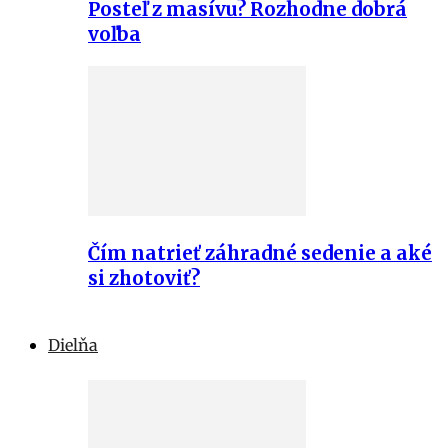
Posteľ z masívu? Rozhodne dobrá
voľba
Čím natrieť záhradné sedenie a aké
si zhotoviť?
Dielňa