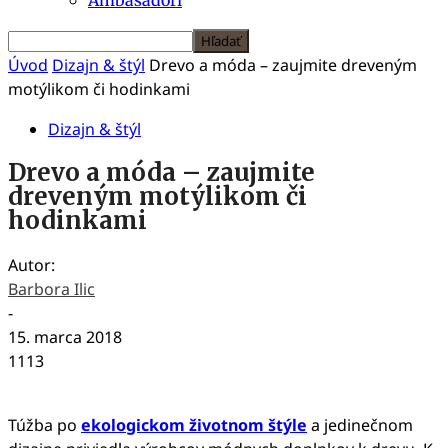
Úvod
Dizajn & štýl
Drevo a móda – zaujmite dreveným
motýlikom či hodinkami
Dizajn & štýl
Drevo a móda – zaujmite
dreveným motýlikom či
hodinkami
Autor:
Barbora Ilic
-
15. marca 2018
1113
Túžba po
ekologickom životnom štýle
a jedinečnom