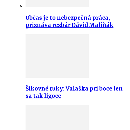
Občas je to nebezpečná práca,
priznáva rezbár Dávid Maliňák
Šikovné ruky: Valaška pri boce len
sa tak ligoce