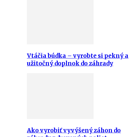
Vtáčia búdka – vyrobte si pekný a
užitočný doplnok do záhrady
Ako vyrobiť vyvýšený záhon do