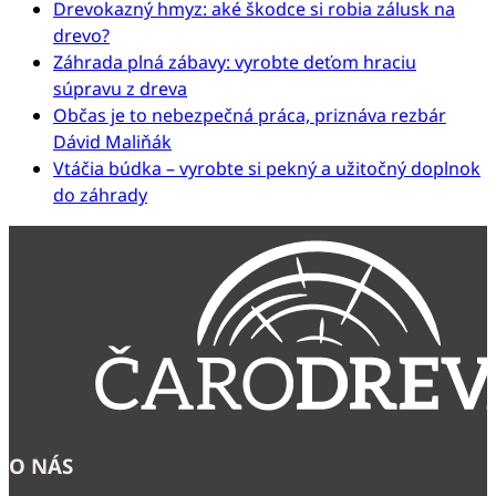
Drevokazný hmyz: aké škodce si robia zálusk na
drevo?
Záhrada plná zábavy: vyrobte deťom hraciu
súpravu z dreva
Občas je to nebezpečná práca, priznáva rezbár
Dávid Maliňák
Vtáčia búdka – vyrobte si pekný a užitočný doplnok
do záhrady
O NÁS