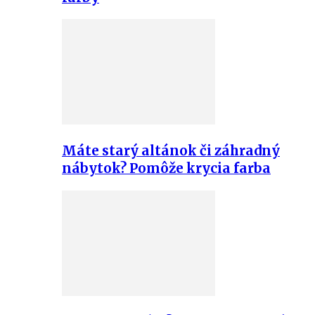
Máte starý altánok či záhradný
nábytok? Pomôže krycia farba