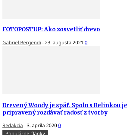
FOTOPOSTUP: Ako zosvetliť drevo
Gabriel Bergendi
-
23. augusta 2021
0
Drevený Woody je späť. Spolu s Belinkou je
pripravený rozdávať radosť z tvorby
Redakcia
-
3. apríla 2020
0
Populárne články