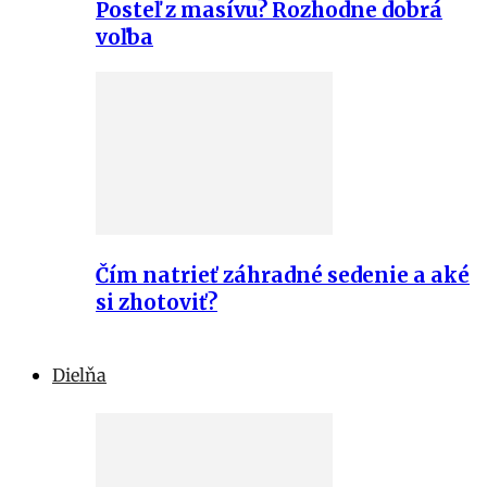
Posteľ z masívu? Rozhodne dobrá
voľba
Čím natrieť záhradné sedenie a aké
si zhotoviť?
Dielňa