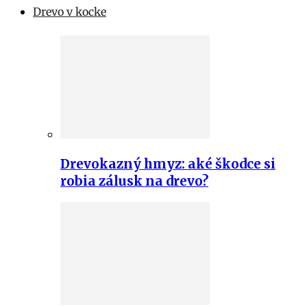
Drevo v kocke
Drevokazný hmyz: aké škodce si
robia zálusk na drevo?