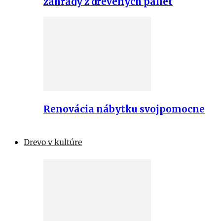
záhrady z drevených paliet
Renovácia nábytku svojpomocne
Drevo v kultúre