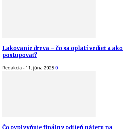
Lakovanie dreva – čo sa oplatí vedieť a ako
postupovať?
Redakcia
-
11. júna 2025
0
Čo ovplyvňuje finálny odtieň náteru na