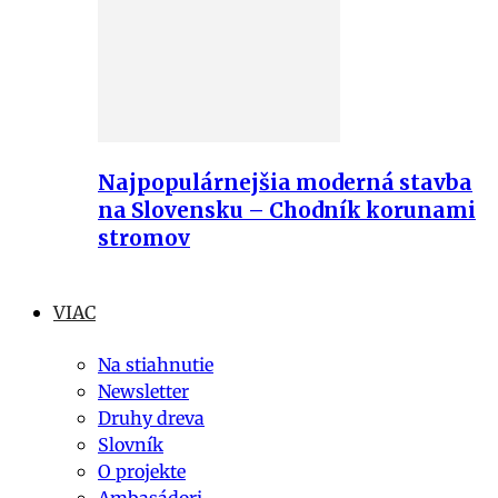
Najpopulárnejšia moderná stavba
na Slovensku – Chodník korunami
stromov
VIAC
Na stiahnutie
Newsletter
Druhy dreva
Slovník
O projekte
Ambasádori