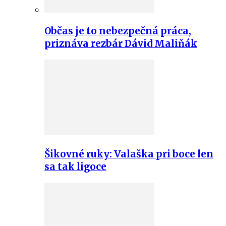
Občas je to nebezpečná práca,
priznáva rezbár Dávid Maliňák
Šikovné ruky: Valaška pri boce len
sa tak ligoce