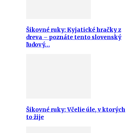
Šikovné ruky: Kyjatické hračky z
dreva – poznáte tento slovenský
ľudový…
Šikovné ruky: Včelie úle, v ktorých
to žije