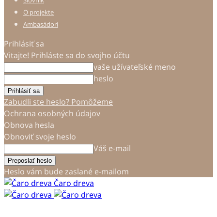
Slovník
O projekte
Ambasádori
Prihlásiť sa
Vitajte! Prihláste sa do svojho účtu
vaše užívateľské meno
heslo
Zabudli ste heslo? Pomôžeme
Ochrana osobných údajov
Obnova hesla
Obnoviť svoje heslo
Váš e-mail
Heslo vám bude zaslané e-mailom
Čaro dreva