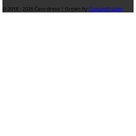
© 2018 -
2026 Čaro dreva | Grown by
ContentFruiter
Close
this
modul
Spustili sme nový e-shop
Nedávno sme spustili náš nový e-shop, kde si
môžete zakúpiť produkty Belinka a Bori priamo od
výrobcu Helios.
PREJSŤ DO E-SHOPU