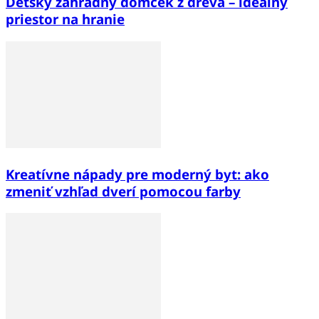
Detský záhradný domček z dreva – ideálny
priestor na hranie
Kreatívne nápady pre moderný byt: ako
zmeniť vzhľad dverí pomocou farby