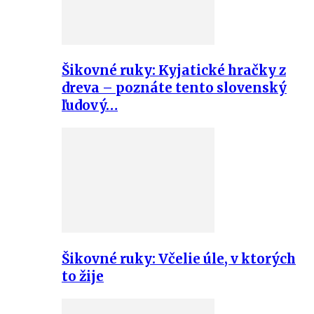
Šikovné ruky: Kyjatické hračky z
dreva – poznáte tento slovenský
ľudový…
Šikovné ruky: Včelie úle, v ktorých
to žije