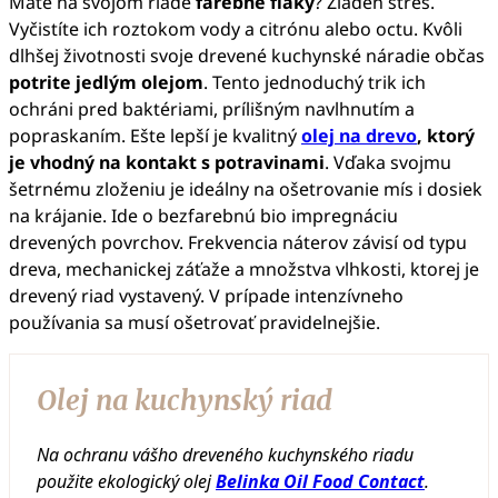
Máte na svojom riade
farebné fľaky
? Žiaden stres.
Vyčistíte ich roztokom vody a citrónu alebo octu. Kvôli
dlhšej životnosti svoje drevené kuchynské náradie občas
potrite jedlým olejom
. Tento jednoduchý trik ich
ochráni pred baktériami, prílišným navlhnutím a
popraskaním. Ešte lepší je kvalitný
olej na drevo
, ktorý
je vhodný na kontakt s potravinami
. Vďaka svojmu
šetrnému zloženiu je ideálny na ošetrovanie mís i dosiek
na krájanie. Ide o bezfarebnú bio impregnáciu
drevených povrchov. Frekvencia náterov závisí od typu
dreva, mechanickej záťaže a množstva vlhkosti, ktorej je
drevený riad vystavený. V prípade intenzívneho
používania sa musí ošetrovať pravidelnejšie.
Olej na kuchynský riad
Na ochranu vášho dreveného kuchynského riadu
použite ekologický olej
Belinka Oil Food Contact
.