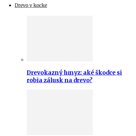
Drevo v kocke
Drevokazný hmyz: aké škodce si
robia zálusk na drevo?