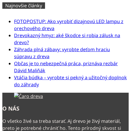
Najnovšie články
FOTOPOSTUP: Ako vyrobiť dizajnovú LED lampu z
orechového dreva
Drevokazný hmyz: aké škodce si robia zálusk na
drevo?
Záhrada plná zábavy: vyrobte deťom hraciu
súpravu z dreva
Občas je to nebezpečná práca, priznáva rezbár
Dávid Maliňák
Vtáčia búdka – vyrobte si pekný a užitočný doplnok
do záhrady
O NÁS
O všetko živé sa treba starať. Aj drevo je živý materiál,
preto je potrebné chrániť ho. Tento prírodný skvost si