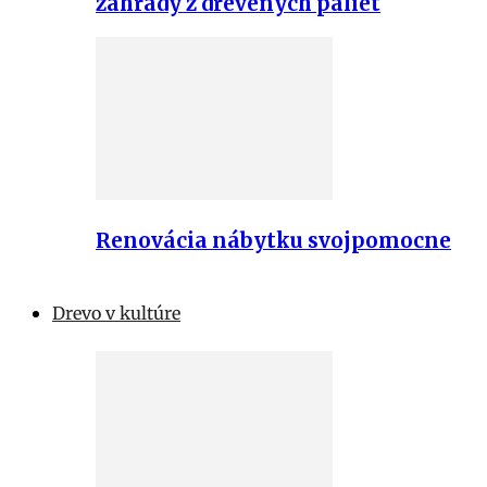
záhrady z drevených paliet
Renovácia nábytku svojpomocne
Drevo v kultúre