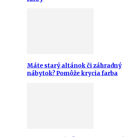
Máte starý altánok či záhradný
nábytok? Pomôže krycia farba