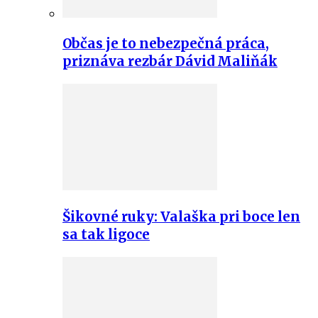
Občas je to nebezpečná práca,
priznáva rezbár Dávid Maliňák
Šikovné ruky: Valaška pri boce len
sa tak ligoce