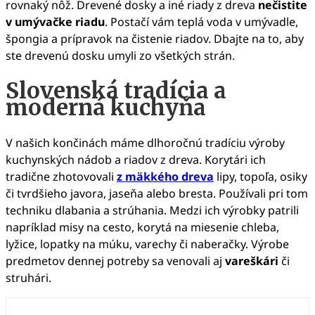
rovnaký nôž. Drevené dosky a iné riady z dreva
nečistite
v umývačke riadu
. Postačí vám teplá voda v umývadle,
špongia a prípravok na čistenie riadov. Dbajte na to, aby
ste drevenú dosku umyli zo všetkých strán.
Slovenská tradícia a
moderná kuchyňa
V našich končinách máme dlhoročnú tradíciu výroby
kuchynských nádob a riadov z dreva. Korytári ich
tradične zhotovovali
z mäkkého dreva
lipy, topoľa, osiky
či tvrdšieho javora, jaseňa alebo bresta. Používali pri tom
techniku dlabania a strúhania. Medzi ich výrobky patrili
napríklad misy na cesto, korytá na miesenie chleba,
lyžice, lopatky na múku, varechy či naberačky. Výrobe
predmetov dennej potreby sa venovali aj
vareškári
či
struhári.