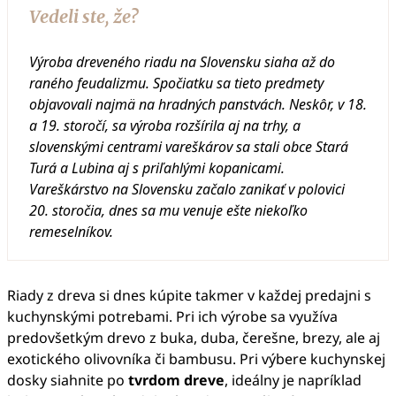
Vedeli ste, že?
Výroba dreveného riadu na Slovensku siaha až do
raného feudalizmu. Spočiatku sa tieto predmety
objavovali najmä na hradných panstvách. Neskôr, v 18.
a 19. storočí, sa výroba rozšírila aj na trhy, a
slovenskými centrami vareškárov sa stali obce Stará
Turá a Lubina aj s priľahlými kopanicami.
Vareškárstvo na Slovensku začalo zanikať v polovici
20. storočia, dnes sa mu venuje ešte niekoľko
remeselníkov.
Riady z dreva si dnes kúpite takmer v každej predajni s
kuchynskými potrebami. Pri ich výrobe sa využíva
predovšetkým drevo z buka, duba, čerešne, brezy, ale aj
exotického olivovníka či bambusu. Pri výbere kuchynskej
dosky siahnite po
tvrdom dreve
, ideálny je napríklad