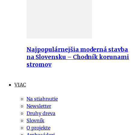
Najpopulárnejšia moderná stavba
na Slovensku – Chodník korunami
stromov
VIAC
Na stiahnutie
Newsletter
Druhy dreva
Slovník
O projekte
Ambasádori