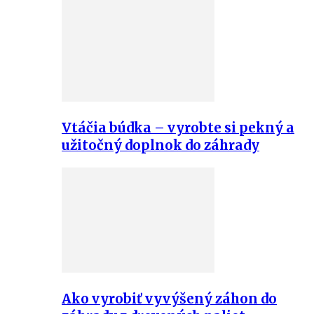
Vtáčia búdka – vyrobte si pekný a
užitočný doplnok do záhrady
Ako vyrobiť vyvýšený záhon do