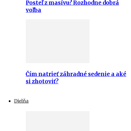
Posteľ z masívu? Rozhodne dobrá
voľba
Čím natrieť záhradné sedenie a aké
si zhotoviť?
Dielňa