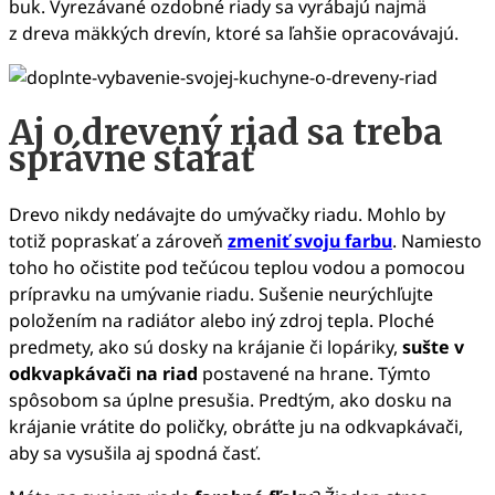
buk. Vyrezávané ozdobné riady sa vyrábajú najmä
z dreva mäkkých drevín, ktoré sa ľahšie opracovávajú.
Aj o drevený riad sa treba
správne starať
Drevo nikdy nedávajte do umývačky riadu. Mohlo by
totiž popraskať a zároveň
zmeniť svoju farbu
. Namiesto
toho ho očistite pod tečúcou teplou vodou a pomocou
prípravku na umývanie riadu. Sušenie neurýchľujte
položením na radiátor alebo iný zdroj tepla. Ploché
predmety, ako sú dosky na krájanie či lopáriky,
sušte v
odkvapkávači na riad
postavené na hrane. Týmto
spôsobom sa úplne presušia. Predtým, ako dosku na
krájanie vrátite do poličky, obráťte ju na odkvapkávači,
aby sa vysušila aj spodná časť.