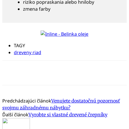
riziko popraskania alebo hniloby
zmena farby
TAGY
dreveny riad
Predchádzajúci článok
Venujete dostatočnú pozornosť
svojmu záhradnému nábytku?
Ďalší článok
Vyrobte si vlastné drevené črepníky