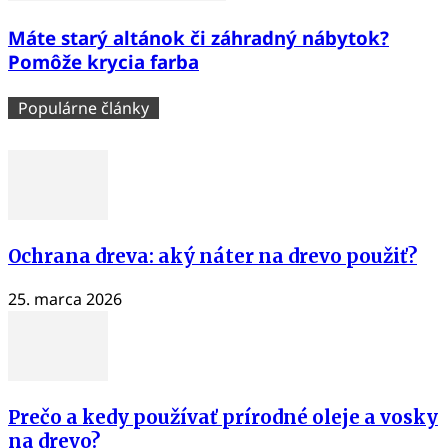
Máte starý altánok či záhradný nábytok?
Pomôže krycia farba
Populárne články
Ochrana dreva: aký náter na drevo použiť?
25. marca 2026
Prečo a kedy používať prírodné oleje a vosky
na drevo?