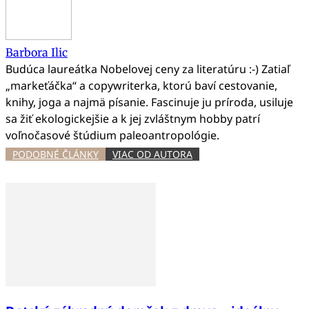
Barbora Ilic
Budúca laureátka Nobelovej ceny za literatúru :-) Zatiaľ
„markeťáčka“ a copywriterka, ktorú baví cestovanie,
knihy, joga a najmä písanie. Fascinuje ju príroda, usiluje
sa žiť ekologickejšie a k jej zvláštnym hobby patrí
voľnočasové štúdium paleoantropológie.
PODOBNÉ ČLÁNKY
VIAC OD AUTORA