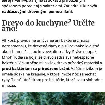
ale aj trvanlivé, a najmä si dokážu prirodzeným
spôsobom poradiť aj s baktériami. Zariaďte si kuchyňu
nadčasovými drevenými pomocníkmi
.
Drevo do kuchyne? Určite
áno!
Vlhkosť, pravidelné umývanie ani baktérie z mäsa
neznamenajú, že drevené riady nie sú rovnako kvalitné
ako ich umelé alebo kovové alternatívy. Práve naopak.
Mnohí ľudia sa boja, že drevo zadržiava nebezpečné
baktérie. V skutočnosti je však drevo prírodný materiál a
proti baktériám sa prirodzene bráni
. Väčším rizikom je
umelá doska na krájanie, v ktorej môže nôž zanechať
ryhy. Tie sú útočiskom pre baktérie, ktoré sa tu slobodne
množia.