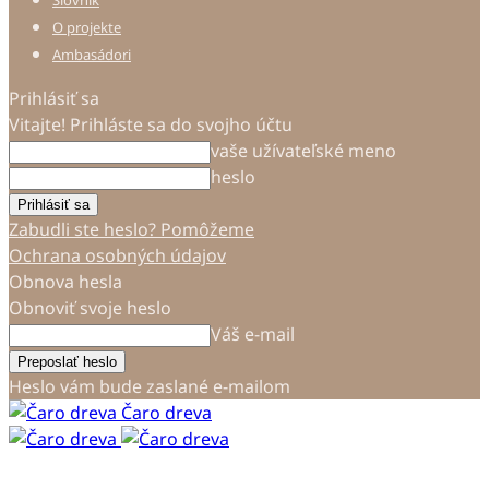
Slovník
O projekte
Ambasádori
Prihlásiť sa
Vitajte! Prihláste sa do svojho účtu
vaše užívateľské meno
heslo
Zabudli ste heslo? Pomôžeme
Ochrana osobných údajov
Obnova hesla
Obnoviť svoje heslo
Váš e-mail
Heslo vám bude zaslané e-mailom
Čaro dreva