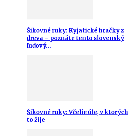
Šikovné ruky: Kyjatické hračky z
dreva – poznáte tento slovenský
ľudový…
Šikovné ruky: Včelie úle, v ktorých
to žije