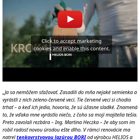
Click to accept marketing
cookies and enable this content.
„Ja sa nemôžem sťažovať. Zasadili do mňa nejaké semienka a
vyrástli z nich zeleno-červené veci. Tie červené veci si chodia
trhať – a keď ich jedia, hovoria, že sú úžasne sladké. Znamená
to, že vďaka mne vyrástlo niečo, z čoho sa moji majitelia tešia.
Preto zavolali rezbára – Ing. Martina Heczka – že aby som im
robil radosť novou úrodou ešte dlho. V rámci renovácie ma
natrel
tenkovrstvovou lazúrou BORI
od výrobcu HELIOS a