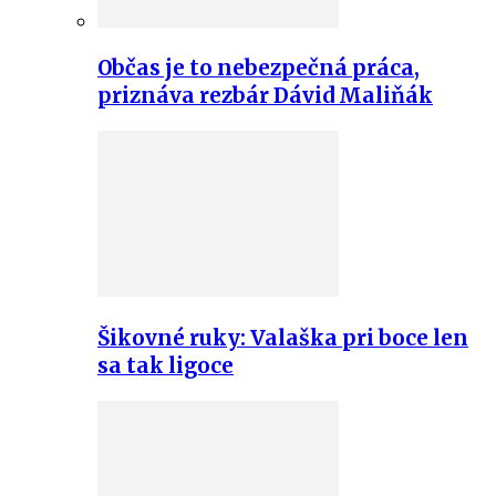
Občas je to nebezpečná práca,
priznáva rezbár Dávid Maliňák
Šikovné ruky: Valaška pri boce len
sa tak ligoce