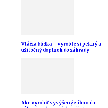
Vtáčia búdka – vyrobte si pekný a
užitočný doplnok do záhrady
Ako vyrobiť vyvýšený záhon do