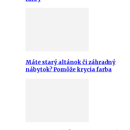
Máte starý altánok či záhradný
nábytok? Pomôže krycia farba