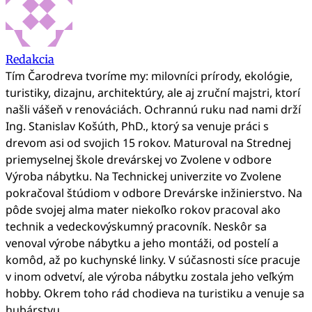
Redakcia
Tím Čarodreva tvoríme my: milovníci prírody, ekológie,
turistiky, dizajnu, architektúry, ale aj zruční majstri, ktorí
našli vášeň v renováciách. Ochrannú ruku nad nami drží
Ing. Stanislav Košúth, PhD., ktorý sa venuje práci s
drevom asi od svojich 15 rokov. Maturoval na Strednej
priemyselnej škole drevárskej vo Zvolene v odbore
Výroba nábytku. Na Technickej univerzite vo Zvolene
pokračoval štúdiom v odbore Drevárske inžinierstvo. Na
pôde svojej alma mater niekoľko rokov pracoval ako
technik a vedeckovýskumný pracovník. Neskôr sa
venoval výrobe nábytku a jeho montáži, od postelí a
komôd, až po kuchynské linky. V súčasnosti síce pracuje
v inom odvetví, ale výroba nábytku zostala jeho veľkým
hobby. Okrem toho rád chodieva na turistiku a venuje sa
hubárstvu.