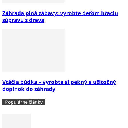
Záhrada plná zábavy: vyrobte deťom hraciu
súpravu z dreva
Vtáčia búdka – vyrobte si pekný a užitočný
doplnok do záhrady
Populárne články