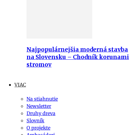
Najpopulárnejšia moderná stavba
na Slovensku – Chodník korunami
stromov
VIAC
Na stiahnutie
Newsletter
Druhy dreva
Slovník
O projekte
Ambasádori