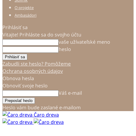
Slovník
O projekte
Ambasádori
Prihlásiť sa
Vitajte! Prihláste sa do svojho účtu
vaše užívateľské meno
heslo
Zabudli ste heslo? Pomôžeme
Ochrana osobných údajov
Obnova hesla
Obnoviť svoje heslo
Váš e-mail
Heslo vám bude zaslané e-mailom
Čaro dreva