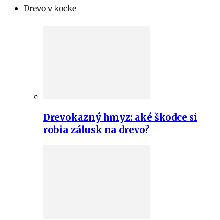
Drevo v kocke
Drevokazný hmyz: aké škodce si
robia zálusk na drevo?