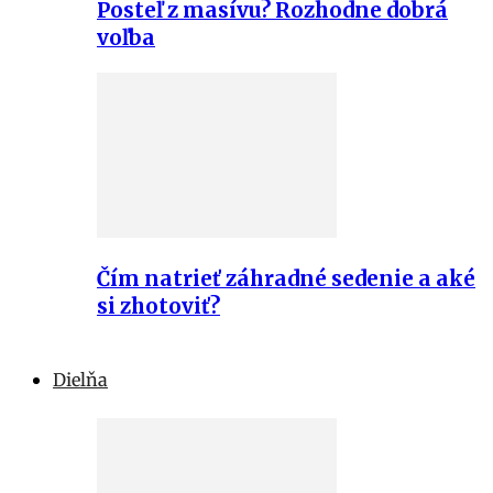
Posteľ z masívu? Rozhodne dobrá
voľba
Čím natrieť záhradné sedenie a aké
si zhotoviť?
Dielňa