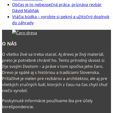
Občas je to nebezpečná práca, priznáva rezbár
Dávid Maliňák
Vtáčia búdka – vyrobte si pekný a užitočný doplnok
do záhrady
O NÁS
O všetko živé sa treba starať. Aj drevo je živý materiál,
preto je potrebné chrániť ho. Tento prírodný skvost si
žije svojím životom – a práve v tom spočíva jeho čaro.
Drevo je späté aj s históriou a tradíciami Slovenska.
Príťažlivé je nielen pre rezbárov a architektov, ale aj pre
všetkých zručných ľudí, ktorých z času na čas chytí chuť
niečo vyrobiť.
Poskytnuté informácie používame iba pre účely
korešpondencie.