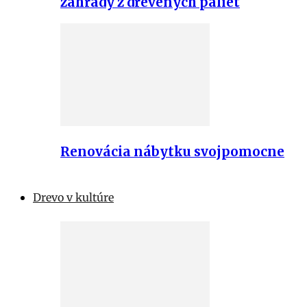
záhrady z drevených paliet
Renovácia nábytku svojpomocne
Drevo v kultúre