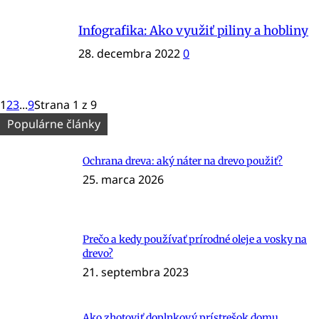
Infografika: Ako využiť piliny a hobliny
28. decembra 2022
0
1
2
3
...
9
Strana 1 z 9
Populárne články
Ochrana dreva: aký náter na drevo použiť?
25. marca 2026
Prečo a kedy používať prírodné oleje a vosky na
drevo?
21. septembra 2023
Ako zhotoviť doplnkový prístrešok domu