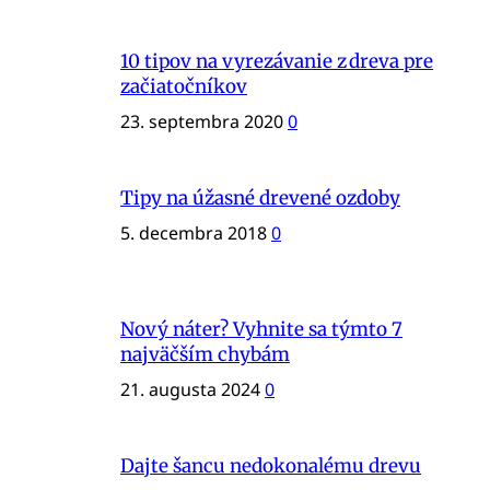
10 tipov na vyrezávanie z dreva pre
začiatočníkov
23. septembra 2020
0
Tipy na úžasné drevené ozdoby
5. decembra 2018
0
Nový náter? Vyhnite sa týmto 7
najväčším chybám
21. augusta 2024
0
Dajte šancu nedokonalému drevu