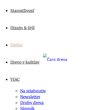
Starostlivosť
Dizajn & štýl
Dielňa
Drevo v kultúre
VIAC
Na stiahnutie
Newsletter
Druhy dreva
Slovník