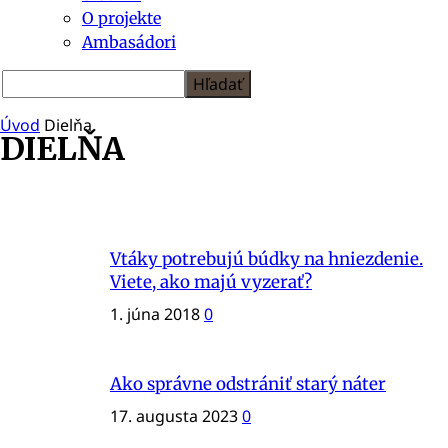
O projekte
Ambasádori
Úvod
Dielňa
DIELŇA
Dielňa
Dizajn & štýl
Vtáky potrebujú búdky na hniezdenie.
Drevo v kocke
Viete, ako majú vyzerať?
Drevo v kultúre
Starostlivosť
1. júna 2018
0
Ako správne odstrániť starý náter
17. augusta 2023
0