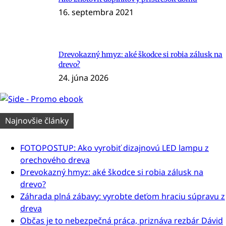
16. septembra 2021
Drevokazný hmyz: aké škodce si robia zálusk na
drevo?
24. júna 2026
Najnovšie články
FOTOPOSTUP: Ako vyrobiť dizajnovú LED lampu z
orechového dreva
Drevokazný hmyz: aké škodce si robia zálusk na
drevo?
Záhrada plná zábavy: vyrobte deťom hraciu súpravu z
dreva
Občas je to nebezpečná práca, priznáva rezbár Dávid