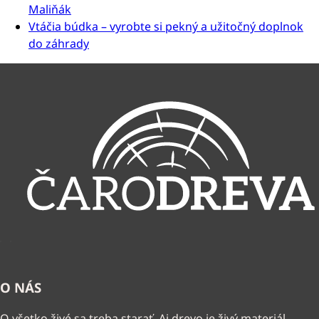
Maliňák
Vtáčia búdka – vyrobte si pekný a užitočný doplnok
do záhrady
O NÁS
O všetko živé sa treba starať. Aj drevo je živý materiál,