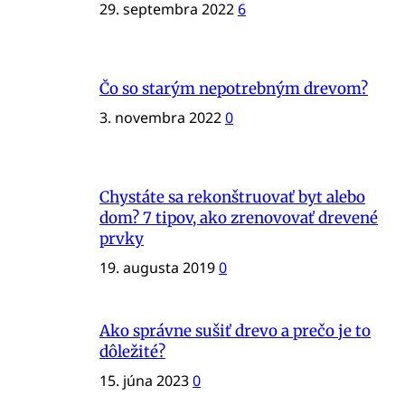
29. septembra 2022
6
Čo so starým nepotrebným drevom?
3. novembra 2022
0
Chystáte sa rekonštruovať byt alebo
dom? 7 tipov, ako zrenovovať drevené
prvky
19. augusta 2019
0
Ako správne sušiť drevo a prečo je to
dôležité?
15. júna 2023
0